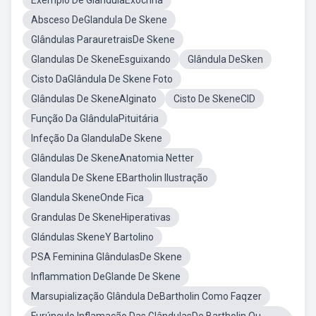
Exemplo De GlândulaExócrina
Absceso DeGlandula De Skene
Glândulas ParauretraisDe Skene
Glandulas De SkeneEsguixando
Glândula DeSken
Cisto DaGlândula De Skene Foto
Glândulas De SkeneAlginato
Cisto De SkeneCID
Função Da GlândulaPituitária
Infeção Da GlandulaDe Skene
Glândulas De SkeneAnatomia Netter
Glandula De Skene EBartholin Ilustração
Glandula SkeneOnde Fica
Grandulas De SkeneHiperativas
Glándulas SkeneY Bartolino
PSA Feminina GlândulasDe Skene
Inflammation DeGlande De Skene
Marsupialização Glândula DeBartholin Como Faqzer