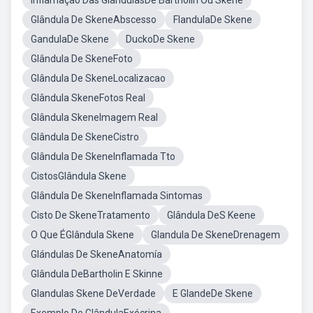
Inflamação Das GlândulasDe Bartholin Ou Skene
Glândula De SkeneAbscesso
FlandulaDe Skene
GandulaDe Skene
DuckoDe Skene
Glândula De SkeneFoto
Glândula De SkeneLocalizacao
Glândula SkeneFotos Real
Glândula SkeneImagem Real
Glândula De SkeneCistro
Glândula De SkeneInflamada Tto
CistosGlândula Skene
Glândula De SkeneInflamada Sintomas
Cisto De SkeneTratamento
Glândula DeS Keene
O Que ÉGlândula Skene
Glandula De SkeneDrenagem
Glándulas De SkeneAnatomía
Glândula DeBartholin E Skinne
Glandulas Skene DeVerdade
E GlandeDe Skene