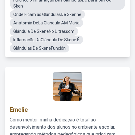
Furúnculo Inflamação Das GlândulasDe Bartholin Ou
Sken
Onde Ficam as GlandulasDe Skenne
Anatomia DeLa Glandula AM Maria
Glândula De SkeneNo Ultrassom
Inflamação DaGlândula De Skene É
Glándulas De SkeneFunción
Emelie
Como mentor, minha dedicação é total ao
desenvolvimento dos alunos no ambiente escolar,
empregando métodos pedagógicos que priorizam