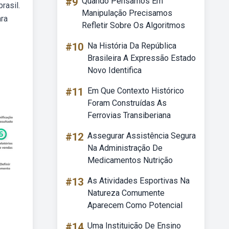
#9
Quando Pensamos Em
rasil.
Manipulação Precisamos
ara
Refletir Sobre Os Algoritmos
#10
Na História Da República
Brasileira A Expressão Estado
Novo Identifica
#11
Em Que Contexto Histórico
Foram Construídas As
Ferrovias Transiberiana
#12
Assegurar Assistência Segura
Na Administração De
Medicamentos Nutrição
#13
As Atividades Esportivas Na
Natureza Comumente
Aparecem Como Potencial
#14
Uma Instituição De Ensino