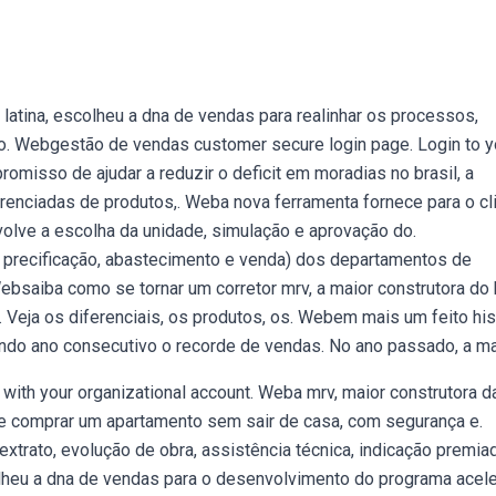
latina, escolheu a dna de vendas para realinhar os processos,
o. Webgestão de vendas customer secure login page. Login to y
isso de ajudar a reduzir o deficit em moradias no brasil, a
erenciadas de produtos,. Weba nova ferramenta fornece para o cl
lve a escolha da unidade, simulação e aprovação do.
 precificação, abastecimento e venda) dos departamentos de
Websaiba como se tornar um corretor mrv, a maior construtora do b
Veja os diferenciais, os produtos, os. Webem mais um feito his
undo ano consecutivo o recorde de vendas. No ano passado, a ma
ith your organizational account. Weba mrv, maior construtora d
 de comprar um apartamento sem sair de casa, com segurança e.
xtrato, evolução de obra, assistência técnica, indicação premiad
olheu a dna de vendas para o desenvolvimento do programa acele