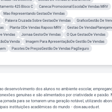
rtamento 425 Bloco C
Caneca Promocional EscolaDe Vendas MRV
Mao Representando GestaoDe Vendas
Palavra Cruzada Sobre GestaoDe Vendas
GraficoGestão De Ven
das
Planta ODe Vendas Raposo MRV
Gestao De VendasPlanejam
De Vendas
Jornaa GestorDe Vendas
O Que GestaoDe Vendas
tãoDa Venda
Imagem Para ApresentaçãoDe Gestão De Vendas
agem
Pacotes De PreçosGestão De Vendas PagSeguro
 ao desenvolvimento dos alunos no ambiente escolar, empregan
nexões genuínas e são alimentados por criatividade e paixão. 
a jornada para se tornarem uma geração notável, utilizando abo
ipais instituições acadêmicas do mundo - dsw.aau.edu.et.