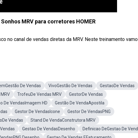
 Sonhos MRV para corretores HOMER
nosco no canal de vendas diretas da MRV. Neste treinamento vam
emGestão De Vendas
VivoGestão De Vendas
GestaoDe Vendas
s MRV
TrofeuDe Vendas MRV
GestorDe Vendas
ão De VendasImagem HD
Gestão De VendaApostila
ndas
Gestor De VendasIcone
Gestor De VendasPNG
aoDe Vendas
Stand De VendaConstrutora MRV
 Vendas
Gestao De VendasDesenho
Definicao DeGestao De Ven
VendasPNG Desenho
Gestao De Vendas EFaturamento