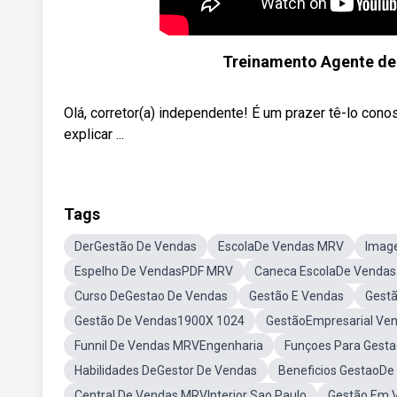
Treinamento Agente de
Olá, corretor(a) independente! É um prazer tê-lo co
explicar ...
Tags
DerGestão De Vendas
EscolaDe Vendas MRV
Imag
Espelho De VendasPDF MRV
Caneca EscolaDe Venda
Curso DeGestao De Vendas
Gestão E Vendas
Gest
Gestão De Vendas1900X 1024
GestãoEmpresarial Ve
Funnil De Vendas MRVEngenharia
Funçoes Para Gest
Habilidades DeGestor De Vendas
Beneficios GestaoDe
Central De Vendas MRVInterior Sao Paulo
Gestão Em 