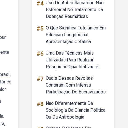
#4
Uso De Anti-inflamatório Não
Esteroidal No Tratamento Da
Doenças Reumáticas
#5
O Que Significa Feto único Em
Situação Longitudinal
our
Apresentação Cefálica
iente
#6
Uma Das Técnicas Mais
Utilizadas Para Realizar
Pesquisas Quantitativas é:
rasil,
#7
Quais Dessas Revoltas
tórico
Contaram Com Intensa
ior.
Participação De Escravizados
a
#8
Nao Diferentemente Da
Sociologia Da Ciencia Politica
a.
Ou Da Antropologia
ra,