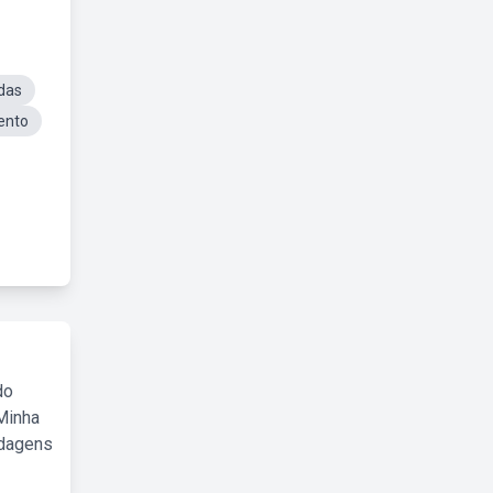
das
ento
do
Minha
rdagens