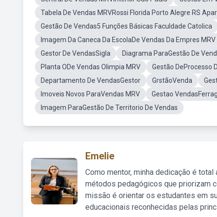
Tabela De Vendas MRVRossi Florida Porto Alegre RS Apa
Gestão De Vendas5 Funções Básicas Faculdade Catolica
Imagem Da Caneca Da EscolaDe Vendas Da Empres MRV
Gestor De VendasSigla
Diagrama ParaGestão De Ven
Planta ODe Vendas Olimpia MRV
Gestão DeProcesso 
Departamento De VendasGestor
GrstãoVenda
Ges
Imoveis Novos ParaVendas MRV
Gestao VendasFerr
Imagem ParaGestão De Territorio De Vendas
Emelie
Como mentor, minha dedicação é total
métodos pedagógicos que priorizam co
missão é orientar os estudantes em su
educacionais reconhecidas pelas princ