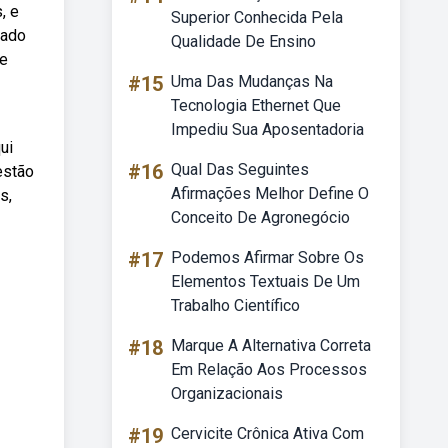
, e
Superior Conhecida Pela
lado
Qualidade De Ensino
de
#15
Uma Das Mudanças Na
Tecnologia Ethernet Que
Impediu Sua Aposentadoria
ui
#16
Qual Das Seguintes
estão
Afirmações Melhor Define O
s,
Conceito De Agronegócio
#17
Podemos Afirmar Sobre Os
Elementos Textuais De Um
Trabalho Científico
#18
Marque A Alternativa Correta
Em Relação Aos Processos
Organizacionais
#19
Cervicite Crônica Ativa Com