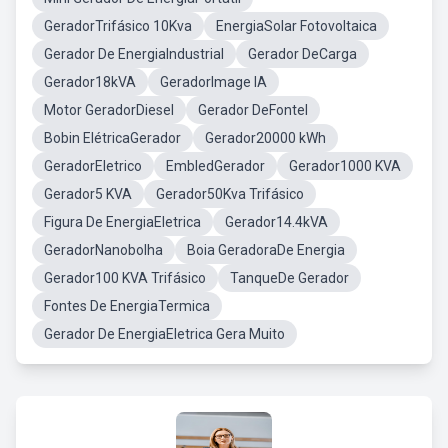
GeradorTrifásico 10Kva
EnergiaSolar Fotovoltaica
Gerador De EnergiaIndustrial
Gerador DeCarga
Gerador18kVA
GeradorImage IA
Motor GeradorDiesel
Gerador DeFontel
Bobin ElétricaGerador
Gerador20000 kWh
GeradorEletrico
EmbledGerador
Gerador1000 KVA
Gerador5 KVA
Gerador50Kva Trifásico
Figura De EnergiaEletrica
Gerador14.4kVA
GeradorNanobolha
Boia GeradoraDe Energia
Gerador100 KVA Trifásico
TanqueDe Gerador
Fontes De EnergiaTermica
Gerador De EnergiaEletrica Gera Muito