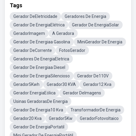
Tags
Gerador DeEletricidade
Geradores De Energia
Gerador De EnergiaElétrica
Gerador De EnergiaSolar
GeradorImagem
A Geradora
Gerador De Energiaa Gasolina
MiniGerador De Energia
Gerador DeCorrente
FotosGerador
Geradores De EnergiaEletrica
Gerador De Energiaa Diesel
Gerador De EnergiaSilencioso
Gerador De110V
Gerador5Kwh
Gerador30 KVA
Gerador12 Kva
Gerador EnergiaEólica
Gerador DeImagens
Usinas GeradorasDe Energia
Gerador De Energia10 Kva
TransformadorDe Energia
Gerador20 Kva
Gerador5Kw
GeradorFotovoltaico
Gerador De EnergiaPortatil
Mini Gerador De EnergiaPortátil