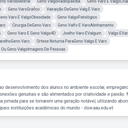
eno VaroBilateral
Geno ValgoRadiopaedia
Geno Varo E ValgoCri
o
Geno VaroGrafico
Vairaição DeGeno Valg E Varo
Geno Varo E ValgoObesidade
Geno ValgoPatológico
aro
Cirurgia DeGeno Varo
Geno Valfo E VaroAlinhamento
a
Geno Varo E Geno Valgo4D
Joelho Varo EValgum
Valgo EVa
arelhoGeno Varo
Ortese Noturna ParaGeno Valgo E Varo
 Ou Geno ValgoImagens De Pessoas
 ao desenvolvimento dos alunos no ambiente escolar, empregan
nexões genuínas e são alimentados por criatividade e paixão. 
a jornada para se tornarem uma geração notável, utilizando abo
ipais instituições acadêmicas do mundo - dsw.aau.edu.et.