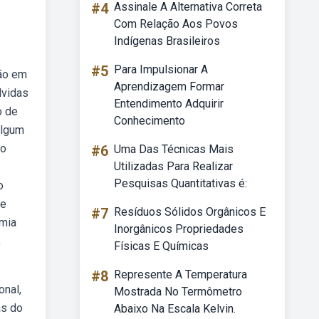
#4
Assinale A Alternativa Correta
Com Relação Aos Povos
Indígenas Brasileiros
#5
Para Impulsionar A
ção em
Aprendizagem Formar
lvidas
Entendimento Adquirir
o de
Conhecimento
algum
bo
#6
Uma Das Técnicas Mais
Utilizadas Para Realizar
Pesquisas Quantitativas é:
o
se
#7
Resíduos Sólidos Orgânicos E
omia
Inorgânicos Propriedades
,
Físicas E Químicas
#8
Represente A Temperatura
onal,
Mostrada No Termômetro
as do
Abaixo Na Escala Kelvin.