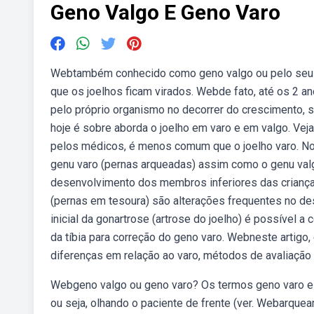
Geno Valgo E Geno Varo
Webtambém conhecido como geno valgo ou pelo seu n
que os joelhos ficam virados. Webde fato, até os 2 
pelo próprio organismo no decorrer do crescimento,
hoje é sobre aborda o joelho em varo e em valgo. Vej
pelos médicos, é menos comum que o joelho varo. No 
genu varo (pernas arqueadas) assim como o genu val
desenvolvimento dos membros inferiores das crianç
(pernas em tesoura) são alterações frequentes no d
inicial da gonartrose (artrose do joelho) é possível
da tíbia para correção do geno varo. Webneste artigo,
diferenças em relação ao varo, métodos de avaliação
Webgeno valgo ou geno varo? Os termos geno varo e g
ou seja, olhando o paciente de frente (ver. Webarque