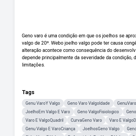
Geno varo é uma condição em que os joelhos se apr
valgo de 20º. Webo joelho valgo pode ter causa congê
alteração acontece como consequência do desenvolvi
depende principalmente da severidade da condição, 
limitações.
Tags
Genu VaroY Valgo
Geno Varo ValgoIdade
GenuVaro
JoelhoEm Valgo E Varo
Geno ValgoFisiologico
Geno
Varo E ValgoQuadril
CurvaGeno Varo
Varo E Valgo
Genu Valgo E VaroCriança
JoelhosGeno Valgo
Geno