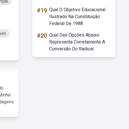
anças
#19
Qual O Objetivo Educacional
Ilustrado Na Constituição
Federal De 1988
rum
#20
Qual Das Opções Abaixo
Representa Corretamente A
Conversão Do Radical
do
Minha
rdagens