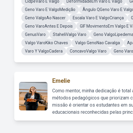
CidpeVaro E Valgo
DeformidadeEm Varo E Valgo
G
Geno Varo E ValgoMedição
Ângulo QGeno Varo E Valg
Geno ValgoAo Nascer
Escala Varo E ValgoCriança
Geno VaroAntes E Depois
GIF MovimentoEm Valgo E V
GenusVaro
StaheliValgo Varo
Geno ValgoLipedem
Valgo VaroKiko Chaves
Valgo GenoNao Cavalga
Ap
Varo Y ValgoCadera
ConcavoValgo Varo
Geno Varo
Emelie
Como mentor, minha dedicação é total
métodos pedagógicos que priorizam co
missão é orientar os estudantes em su
educacionais reconhecidas pelas princ