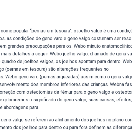
ome popular “pernas em tesoura”, o joelho valgo é uma condi
anos, as condições de geno varo e geno valgo costumam ser reso
 sem grandes preocupações para os. Webo minuto anatomoclínic
a mais detalhes a seguir. Webo joelho valgo, chamado de genu v
quadro de joelhos valgos, os joelhos apontam para dentro. We
go (pernas em tesoura) são alterações frequentes no
as. Webo genu varo (pernas arqueadas) assim como o genu valg
esenvolvimento dos membros inferiores das crianças. Webna fa
 a correção com osteotomias de fêmur para o geno valgo e osteot
 exploraremos o significado do geno valgo, suas causas, efeitos
 e abordagens para.
eno valgo se referem ao alinhamento dos joelhos no plano cor
amento dos joelhos para dentro ou para fora definem as diferenç