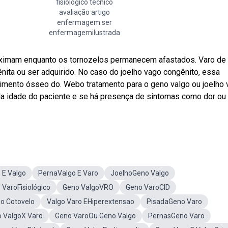
fisiológico tecnico
avaliação artigo
enfermagem ser
enfermagemilustrada
oximam enquanto os tornozelos permanecem afastados. Varo de 
nita ou ser adquirido. No caso do joelho vago congênito, essa
mento ósseo do. Webo tratamento para o geno valgo ou joelho 
da idade do paciente e se há presença de sintomas como dor ou
 E Valgo
PernaValgo E Varo
JoelhoGeno Valgo
 VaroFisiológico
Geno ValgoVRO
Geno VaroCID
Do Cotovelo
Valgo Varo EHiperextensao
PisadaGeno Varo
 ValgoX Varo
Geno VaroOu Geno Valgo
PernasGeno Varo