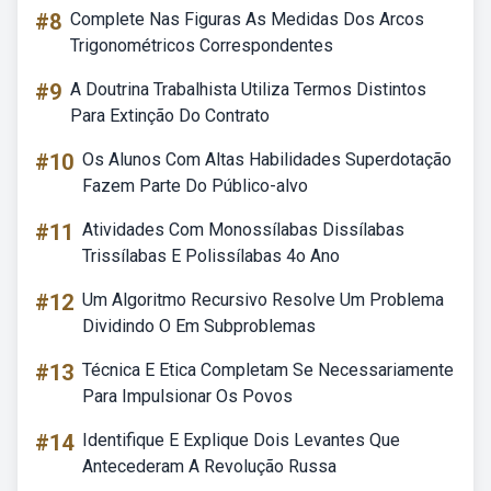
#8
Complete Nas Figuras As Medidas Dos Arcos
Trigonométricos Correspondentes
#9
A Doutrina Trabalhista Utiliza Termos Distintos
Para Extinção Do Contrato
#10
Os Alunos Com Altas Habilidades Superdotação
Fazem Parte Do Público-alvo
#11
Atividades Com Monossílabas Dissílabas
Trissílabas E Polissílabas 4o Ano
#12
Um Algoritmo Recursivo Resolve Um Problema
Dividindo O Em Subproblemas
#13
Técnica E Etica Completam Se Necessariamente
Para Impulsionar Os Povos
#14
Identifique E Explique Dois Levantes Que
Antecederam A Revolução Russa