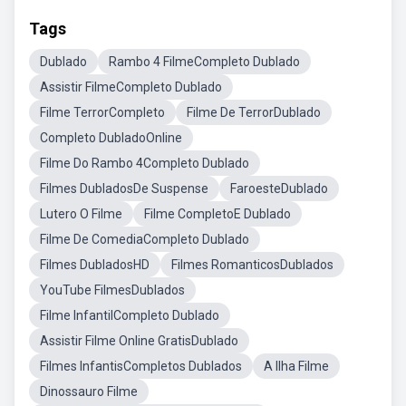
Tags
Dublado
Rambo 4 FilmeCompleto Dublado
Assistir FilmeCompleto Dublado
Filme TerrorCompleto
Filme De TerrorDublado
Completo DubladoOnline
Filme Do Rambo 4Completo Dublado
Filmes DubladosDe Suspense
FaroesteDublado
Lutero O Filme
Filme CompletoE Dublado
Filme De ComediaCompleto Dublado
Filmes DubladosHD
Filmes RomanticosDublados
YouTube FilmesDublados
Filme InfantilCompleto Dublado
Assistir Filme Online GratisDublado
Filmes InfantisCompletos Dublados
A Ilha Filme
Dinossauro Filme