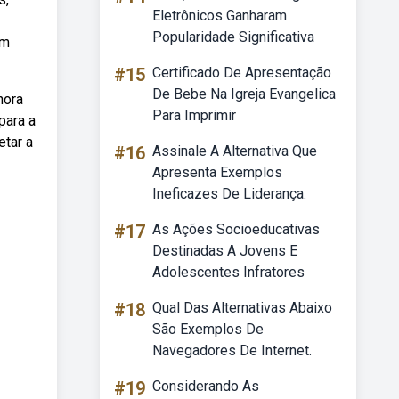
Eletrônicos Ganharam
Popularidade Significativa
em
#15
Certificado De Apresentação
De Bebe Na Igreja Evangelica
hora
Para Imprimir
para a
etar a
#16
Assinale A Alternativa Que
Apresenta Exemplos
Ineficazes De Liderança.
#17
As Ações Socioeducativas
Destinadas A Jovens E
Adolescentes Infratores
#18
Qual Das Alternativas Abaixo
São Exemplos De
Navegadores De Internet.
#19
Considerando As