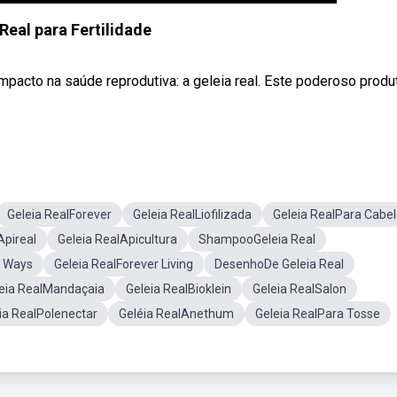
Real para Fertilidade
pacto na saúde reprodutiva: a geleia real. Este poderoso produ
Geleia RealForever
Geleia RealLiofilizada
Geleia RealPara Cabe
Apireal
Geleia RealApicultura
ShampooGeleia Real
e Ways
Geleia RealForever Living
DesenhoDe Geleia Real
eia RealMandaçaia
Geleia RealBioklein
Geleia RealSalon
ia RealPolenectar
Geléia RealAnethum
Geleia RealPara Tosse