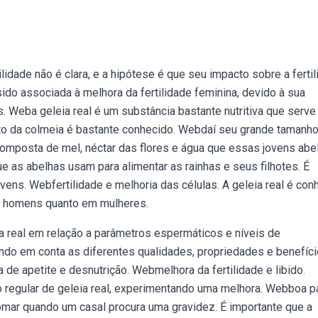
lidade não é clara, e a hipótese é que seu impacto sobre a ferti
 sido associada à melhora da fertilidade feminina, devido à sua
s. Weba geleia real é um substância bastante nutritiva que serve
uto da colmeia é bastante conhecido. Webdaí seu grande tamanho
 composta de mel, néctar das flores e água que essas jovens abe
ue as abelhas usam para alimentar as rainhas e seus filhotes. É
ens. Webfertilidade e melhoria das células. A geleia real é con
em homens quanto em mulheres.
a real em relação a parâmetros espermáticos e níveis de
tendo em conta as diferentes qualidades, propriedades e benefíci
a de apetite e desnutrição. Webmelhora da fertilidade e libido.
egular de geleia real, experimentando uma melhora. Webboa p
tomar quando um casal procura uma gravidez. É importante que a