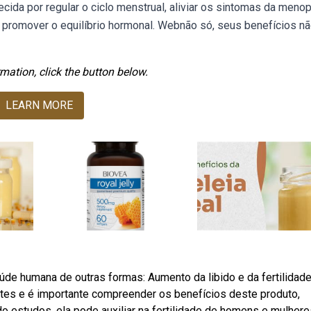
ida por regular o ciclo menstrual, aliviar os sintomas da meno
 e promover o equilíbrio hormonal. Webnão só, seus benefícios n
mation, click the button below.
LEARN MORE
úde humana de outras formas: Aumento da libido e da fertilidade
ntes e é importante compreender os benefícios deste produto,
estudos, ela pode auxiliar na fertilidade de homens e mulhere