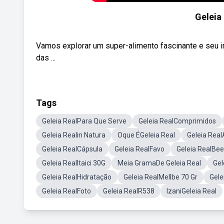
Geleia 
Vamos explorar um super-alimento fascinante e seu im
das ...
Tags
Geleia RealPara Que Serve
Geleia RealComprimidos
Geleia Realin Natura
Oque ÉGeleia Real
Geleia Real
Geleia RealCápsula
Geleia RealFavo
Geleia RealBe
Geleia RealItaici 30G
Meia GramaDe Geleia Real
Gel
Geleia RealHidratação
Geleia RealMellbe 70 Gr
Gele
Geleia RealFoto
Geleia RealR538
IzaniGeleia Real