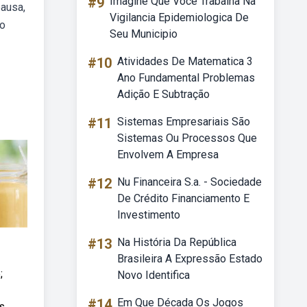
#9
Imagine Que Voce Trabalha Na
pausa,
Vigilancia Epidemiologica De
ão
Seu Municipio
#10
Atividades De Matematica 3
Ano Fundamental Problemas
Adição E Subtração
#11
Sistemas Empresariais São
Sistemas Ou Processos Que
Envolvem A Empresa
#12
Nu Financeira S.a. - Sociedade
De Crédito Financiamento E
Investimento
#13
Na História Da República
Brasileira A Expressão Estado
;
Novo Identifica
#14
Em Que Década Os Jogos
s,