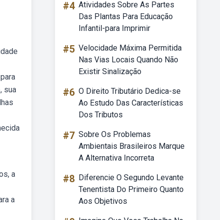
#4
Atividades Sobre As Partes
Das Plantas Para Educação
Infantil-para Imprimir
#5
Velocidade Máxima Permitida
lidade
Nas Vias Locais Quando Não
Existir Sinalização
 para
, sua
#6
O Direito Tributário Dedica-se
lhas
Ao Estudo Das Características
Dos Tributos
hecida
#7
Sobre Os Problemas
Ambientais Brasileiros Marque
A Alternativa Incorreta
os, a
#8
Diferencie O Segundo Levante
Tenentista Do Primeiro Quanto
ara a
Aos Objetivos