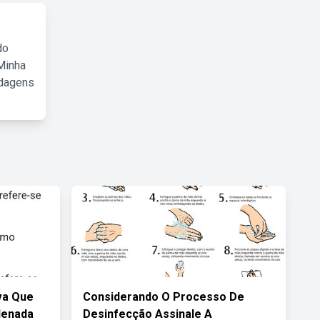
do
Minha
rdagens
iva Que
Considerando O Processo De
denada
Desinfecção Assinale A