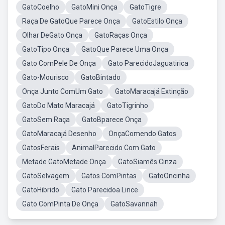
GatoCoelho
GatoMini Onça
GatoTigre
Raça De GatoQue Parece Onça
GatoEstilo Onça
Olhar DeGato Onça
GatoRaças Onça
GatoTipo Onça
GatoQue Parece Uma Onça
Gato ComPele De Onça
Gato ParecidoJaguatirica
Gato-Mourisco
GatoBintado
Onça Junto ComUm Gato
GatoMaracajá Extinção
GatoDo Mato Maracajá
GatoTigrinho
GatoSem Raça
GatoBparece Onça
GatoMaracajá Desenho
OnçaComendo Gatos
GatosFerais
AnimalParecido Com Gato
Metade GatoMetade Onça
GatoSiamês Cinza
GatoSelvagem
Gatos ComPintas
GatoOncinha
GatoHibrido
Gato Parecidoa Lince
Gato ComPinta De Onça
GatoSavannah