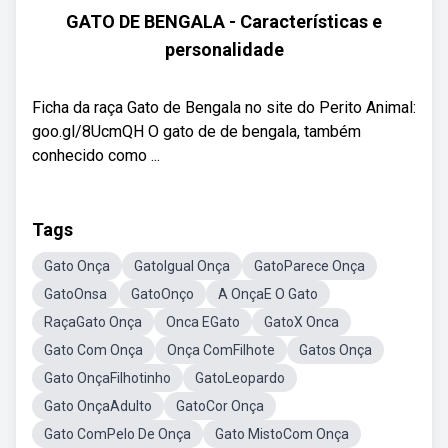
GATO DE BENGALA - Características e
personalidade
Ficha da raça Gato de Bengala no site do Perito Animal:
goo.gl/8UcmQH O gato de de bengala, também
conhecido como ...
Tags
Gato Onça
GatoIgual Onça
GatoParece Onça
GatoOnsa
GatoOnço
A OnçaE O Gato
RaçaGato Onça
Onca EGato
GatoX Onca
Gato Com Onça
Onça ComFilhote
Gatos Onça
Gato OnçaFilhotinho
GatoLeopardo
Gato OnçaAdulto
GatoCor Onça
Gato ComPelo De Onça
Gato MistoCom Onça