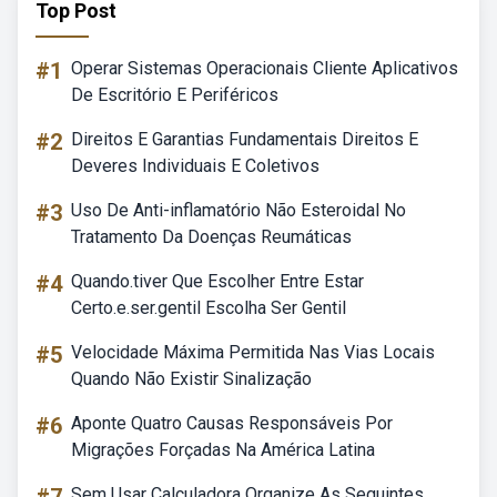
Top Post
#1
Operar Sistemas Operacionais Cliente Aplicativos
De Escritório E Periféricos
#2
Direitos E Garantias Fundamentais Direitos E
Deveres Individuais E Coletivos
#3
Uso De Anti-inflamatório Não Esteroidal No
Tratamento Da Doenças Reumáticas
#4
Quando.tiver Que Escolher Entre Estar
Certo.e.ser.gentil Escolha Ser Gentil
#5
Velocidade Máxima Permitida Nas Vias Locais
Quando Não Existir Sinalização
#6
Aponte Quatro Causas Responsáveis Por
Migrações Forçadas Na América Latina
Sem Usar Calculadora Organize As Seguintes