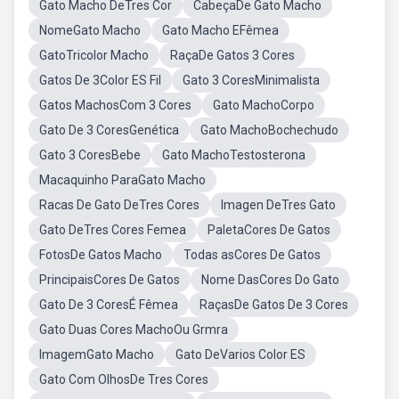
Gato Macho DeTres Cor
CabeçaDe Gato Macho
NomeGato Macho
Gato Macho EFêmea
GatoTricolor Macho
RaçaDe Gatos 3 Cores
Gatos De 3Color ES Fil
Gato 3 CoresMinimalista
Gatos MachosCom 3 Cores
Gato MachoCorpo
Gato De 3 CoresGenética
Gato MachoBochechudo
Gato 3 CoresBebe
Gato MachoTestosterona
Macaquinho ParaGato Macho
Racas De Gato DeTres Cores
Imagen DeTres Gato
Gato DeTres Cores Femea
PaletaCores De Gatos
FotosDe Gatos Macho
Todas asCores De Gatos
PrincipaisCores De Gatos
Nome DasCores Do Gato
Gato De 3 CoresÉ Fêmea
RaçasDe Gatos De 3 Cores
Gato Duas Cores MachoOu Grmra
ImagemGato Macho
Gato DeVarios Color ES
Gato Com OlhosDe Tres Cores