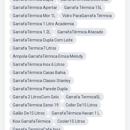
GarrafaTérmica Apertar
Garrafa Térmica 15L
GarrafaTérmica Mor 1L
Vidro ParaGarrafa Térmica
GarrafaTérmica 1 Litro Academia
GarrafaTérmica 1.2L
GarrafaTérmica Atacado
GarrafaTérmica Dupla Com Leite
Garrafa Termica7 Litros
Ampola GarrafaTérmica Emsa Melody
GarrafaTérmica Inox 6 Litros
GarrafaTérmica Casas Bahia
GarrafaTérmica Classic Stanley
GarrafaTérmica Parede Dupla
Garrafa 2 LitrosCom Gelo
Garrafa Termica5L
GarrafaTérmica Sensi 19
Coller De15 Litros
Galão De15 Litros
GarrafaTérmica Havan 1 L
Koix GarrafaTérmica
Cooler15 Litros
Garrafa TermicaCafe Inox