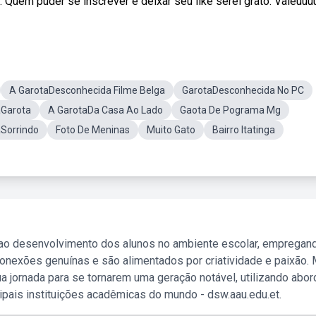
. Quem puder se inscrever e deixar seu like serei grato. Valeuuu
A GarotaDesconhecida Filme Belga
GarotaDesconhecida No PC
aGarota
A GarotaDa Casa Ao Lado
Gaota De Pograma Mg
Sorrindo
Foto De Meninas
Muito Gato
Bairro Itatinga
 ao desenvolvimento dos alunos no ambiente escolar, empregan
nexões genuínas e são alimentados por criatividade e paixão. 
a jornada para se tornarem uma geração notável, utilizando abo
ipais instituições acadêmicas do mundo - dsw.aau.edu.et.