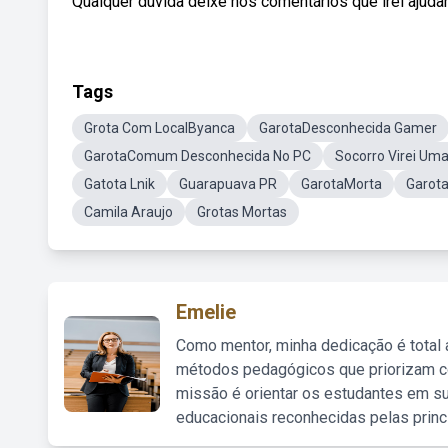
Qualquer dúvida deixe nos comentários que irei ajudar
Tags
Grota Com LocalByanca
GarotaDesconhecida Gamer
GarotaComum Desconhecida No PC
Socorro Virei Um
Gatota Lnik
Guarapuava PR
GarotaMorta
Garota
Camila Araujo
Grotas Mortas
Emelie
Como mentor, minha dedicação é total
métodos pedagógicos que priorizam co
missão é orientar os estudantes em su
educacionais reconhecidas pelas princ