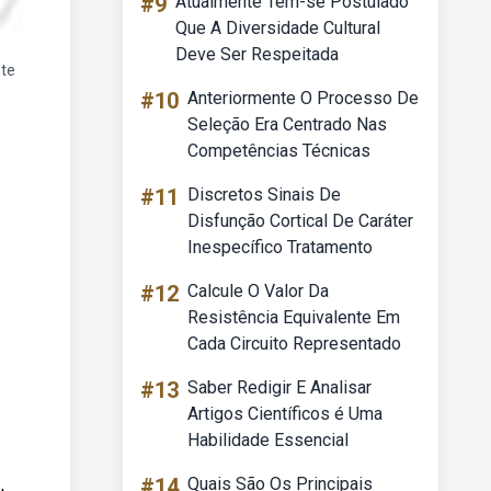
#9
Atualmente Tem-se Postulado
Que A Diversidade Cultural
Deve Ser Respeitada
nte
#10
Anteriormente O Processo De
Seleção Era Centrado Nas
Competências Técnicas
#11
Discretos Sinais De
Disfunção Cortical De Caráter
Inespecífico Tratamento
#12
Calcule O Valor Da
Resistência Equivalente Em
Cada Circuito Representado
#13
Saber Redigir E Analisar
Artigos Científicos é Uma
Habilidade Essencial
#14
Quais São Os Principais