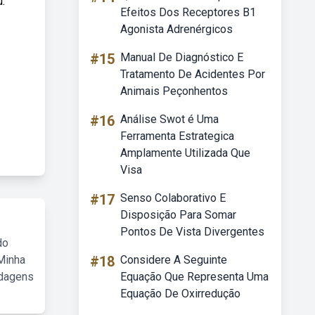
u.
Efeitos Dos Receptores B1
Agonista Adrenérgicos
#15
Manual De Diagnóstico E
Tratamento De Acidentes Por
Animais Peçonhentos
#16
Análise Swot é Uma
Ferramenta Estrategica
Amplamente Utilizada Que
Visa
#17
Senso Colaborativo E
Disposição Para Somar
Pontos De Vista Divergentes
do
Minha
#18
Considere A Seguinte
rdagens
Equação Que Representa Uma
Equação De Oxirredução