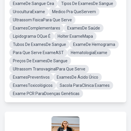
ExameDe Sangue Cea
Tipos De ExamesDe Sangue
UroculturaExame
Medico Pra QueServem
Ultrassom FisicaPara Que Serve
ExamesComplementares
ExamesDe Saúde
Lipidograma OQue É
Holter ExameMapa
Tubos De ExamesDe Sangue
ExameDe Hemograma
Para Que Serve ExameAST
HematologiaExame
Preços De ExamesDe Sangue
Ultrassom TransvaginalPara Que Serve
ExamesPreventivos
ExamesDe Ácido Úrico
ExamesToxicológicos
Sacola ParaClinica Exames
Exame PCR ParaDoenças Genéticas