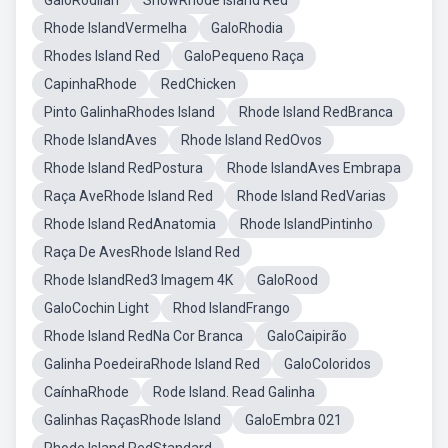
GaloRodilan
ShowRhode Island Red
Rhode IslandVermelha
GaloRhodia
Rhodes Island Red
GaloPequeno Raça
CapinhaRhode
RedChicken
Pinto GalinhaRhodes Island
Rhode Island RedBranca
Rhode IslandAves
Rhode Island RedOvos
Rhode Island RedPostura
Rhode IslandAves Embrapa
Raça AveRhode Island Red
Rhode Island RedVarias
Rhode Island RedAnatomia
Rhode IslandPintinho
Raça De AvesRhode Island Red
Rhode IslandRed3 Imagem 4K
GaloRood
GaloCochin Light
Rhod IslandFrango
Rhode Island RedNa Cor Branca
GaloCaipirão
Galinha PoedeiraRhode Island Red
GaloColoridos
CaínhaRhode
Rode Island. Read Galinha
Galinhas RaçasRhode Island
GaloEmbra 021