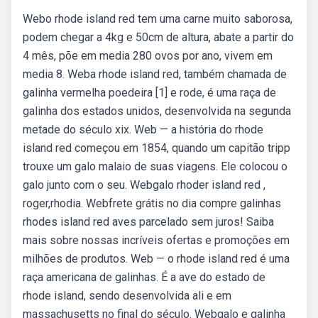
Webo rhode island red tem uma carne muito saborosa,
podem chegar a 4kg e 50cm de altura, abate a partir do
4 mês, põe em media 280 ovos por ano, vivem em
media 8. Weba rhode island red, também chamada de
galinha vermelha poedeira [1] e rode, é uma raça de
galinha dos estados unidos, desenvolvida na segunda
metade do século xix. Web — a história do rhode
island red começou em 1854, quando um capitão tripp
trouxe um galo malaio de suas viagens. Ele colocou o
galo junto com o seu. Webgalo rhoder island red ,
roger,rhodia. Webfrete grátis no dia compre galinhas
rhodes island red aves parcelado sem juros! Saiba
mais sobre nossas incríveis ofertas e promoções em
milhões de produtos. Web — o rhode island red é uma
raça americana de galinhas. É a ave do estado de
rhode island, sendo desenvolvida ali e em
massachusetts no final do século. Webgalo e galinha