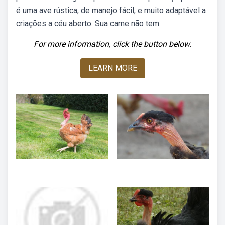
é uma ave rústica, de manejo fácil, e muito adaptável a
criações a céu aberto. Sua carne não tem.
For more information, click the button below.
LEARN MORE