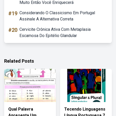
Muito Então Você Enriquecerá
#19
Considerando O Classicismo Em Portugal
Assinale A Alternativa Correta
#20
Cervicite Crônica Ativa Com Metaplasia
Escamosa Do Epitélio Glandular
Related Posts
Qual Palavra
Tecendo Linguagens
Apresenta Um
Língua Portuguesa 7