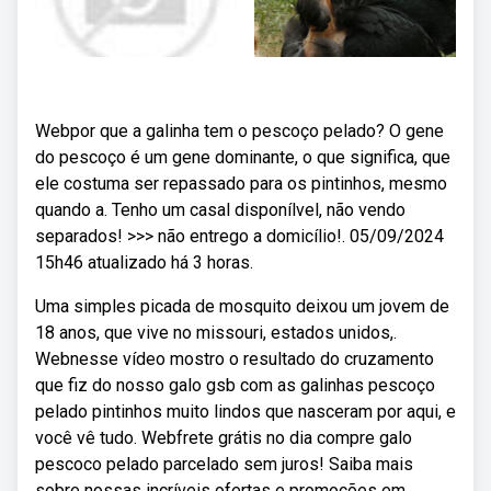
Webpor que a galinha tem o pescoço pelado? O gene
do pescoço é um gene dominante, o que significa, que
ele costuma ser repassado para os pintinhos, mesmo
quando a. Tenho um casal disponílvel, não vendo
separados! >>> não entrego a domicílio!. 05/09/2024
15h46 atualizado há 3 horas.
Uma simples picada de mosquito deixou um jovem de
18 anos, que vive no missouri, estados unidos,.
Webnesse vídeo mostro o resultado do cruzamento
que fiz do nosso galo gsb com as galinhas pescoço
pelado pintinhos muito lindos que nasceram por aqui, e
você vê tudo. Webfrete grátis no dia compre galo
pescoco pelado parcelado sem juros! Saiba mais
sobre nossas incríveis ofertas e promoções em