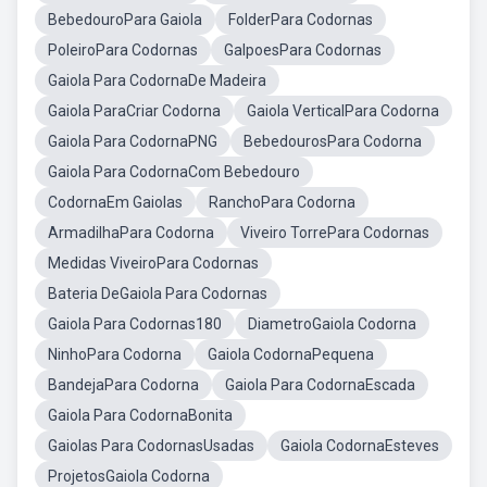
BebedouroPara Gaiola
FolderPara Codornas
PoleiroPara Codornas
GalpoesPara Codornas
Gaiola Para CodornaDe Madeira
Gaiola ParaCriar Codorna
Gaiola VerticalPara Codorna
Gaiola Para CodornaPNG
BebedourosPara Codorna
Gaiola Para CodornaCom Bebedouro
CodornaEm Gaiolas
RanchoPara Codorna
ArmadilhaPara Codorna
Viveiro TorrePara Codornas
Medidas ViveiroPara Codornas
Bateria DeGaiola Para Codornas
Gaiola Para Codornas180
DiametroGaiola Codorna
NinhoPara Codorna
Gaiola CodornaPequena
BandejaPara Codorna
Gaiola Para CodornaEscada
Gaiola Para CodornaBonita
Gaiolas Para CodornasUsadas
Gaiola CodornaEsteves
ProjetosGaiola Codorna