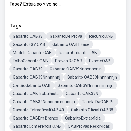
Fase? Esteja ao vivo no ...
Tags
Gabarito OAB38
GabaritoDe Prova
RecursoOAB
GabaritoFGV OAB
Gabarito OAB1 Fase
ModeloGabarito OAB
RasuraGabarito OAB
FolhaGabarito OAB
Provas DaOAB
ExameOAB
Gabarito OAB39
Gabarito OAB39Nnnnnnnnjn
Gabarito OAB39Nnnnnnnj
Gabarito OAB39Nnnnnnnjn
CartãoGabarito OAB
Gabarito OAB39Nnnnnmnnnjn
Gabarito OABTrabalhista
Gabarito OAB39N
Gabarito OAB39Nnnnnnmmnnnjn
Tabela DaOAB Pe
Gabarito ExtraoficailOAB 40
Gabarito Oficial OAB38
Gabarito OABEm Branco
GabaritoExtraoficial
GabaritoConferencia OAB
OABProvas Resolvidas