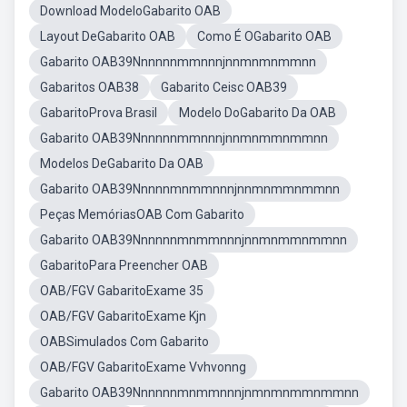
Download ModeloGabarito OAB
Layout DeGabarito OAB
Como É OGabarito OAB
Gabarito OAB39Nnnnnnmmnnnjnnmnmnmmnn
Gabaritos OAB38
Gabarito Ceisc OAB39
GabaritoProva Brasil
Modelo DoGabarito Da OAB
Gabarito OAB39Nnnnnnmmnnnjnnmnmmnmmnn
Modelos DeGabarito Da OAB
Gabarito OAB39Nnnnnmnmmnnnjnnmnmmnmmnn
Peças MemóriasOAB Com Gabarito
Gabarito OAB39Nnnnnnmnmmnnnjnnmnmmnmmnn
GabaritoPara Preencher OAB
OAB/FGV GabaritoExame 35
OAB/FGV GabaritoExame Kjn
OABSimulados Com Gabarito
OAB/FGV GabaritoExame Vvhvonng
Gabarito OAB39Nnnnnnmnmmnnnjnmnmnmmnmmnn