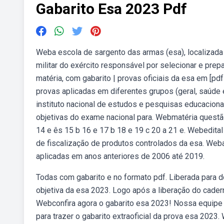
Gabarito Esa 2023 Pdf
Weba escola de sargento das armas (esa), localizada
militar do exército responsável por selecionar e prep
matéria, com gabarito | provas oficiais da esa em [p
provas aplicadas em diferentes grupos (geral, saúde
instituto nacional de estudos e pesquisas educacionais
objetivas do exame nacional para. Webmatéria questão g
14 e ês 15 b 16 e 17 b 18 e 19 c 20 a 21 e. Webedita
de fiscalização de produtos controlados da esa. Web
aplicadas em anos anteriores de 2006 até 2019.
Todas com gabarito e no formato pdf. Liberada para d
objetiva da esa 2023. Logo após a liberação do cader
Webconfira agora o gabarito esa 2023! Nossa equipe
para trazer o gabarito extraoficial da prova esa 202