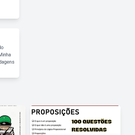
do
Minha
rdagens