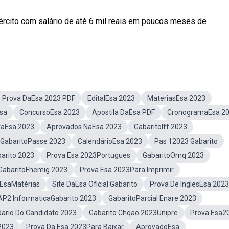
ército com salário de até 6 mil reais em poucos meses de
Prova DaEsa 2023 PDF
EditalEsa 2023
MateriasEsa 2023
Esa
ConcursoEsa 2023
Apostila DaEsa PDF
CronogramaEsa 2
vaEsa 2023
Aprovados NaEsa 2023
GabaritoIff 2023
GabaritoPasse 2023
CalendárioEsa 2023
Pas 12023 Gabarito
arito 2023
Prova Esa 2023Portugues
GabaritoOmq 2023
GabaritoFhemig 2023
Prova Esa 2023Para Imprimir
EsaMatérias
Site DaEsa Oficial Gabarito
Prova De InglesEsa 2023
AP2 InformaticaGabarito 2023
GabaritoParcial Enare 2023
ario Do Candidato 2023
Gabarito Chqao 2023Unipre
Prova Esa2
 2023
Prova Da Esa 2023Para Baixar
AprovadoEsa