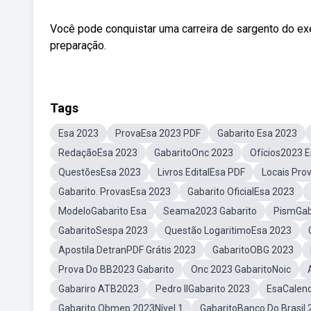
Você pode conquistar uma carreira de sargento do ex
preparação.
Tags
Esa 2023
ProvaEsa 2023 PDF
Gabarito Esa 2023
RedaçãoEsa 2023
GabaritoOnc 2023
Ofícios2023 
QuestõesEsa 2023
Livros EditalEsa PDF
Locais Pro
Gabarito. ProvasEsa 2023
Gabarito OficialEsa 2023
ModeloGabarito Esa
Seama2023 Gabarito
PismGab
GabaritoSespa 2023
Questão LogaritimoEsa 2023
Apostila DetranPDF Grátis 2023
GabaritoOBG 2023
Prova Do BB2023 Gabarito
Onc 2023 GabaritoNoic
Gabariro ATB2023
Pedro IIGabarito 2023
EsaCalend
Gabarito Obmep 2023Nível 1
GabaritoBanco Do Brasil