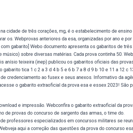
 na cidade de três corações, mg, é o estabelecimento de ensino
arar os. Webprovas anteriores da esa, organizadas por ano e por
df com gabarito] Webo documento apresenta os gabaritos de três
 e músico) sobre diversas matérias. Cada prova continha 50. We
 anísio teixeira (inep) publicou os gabaritos oficiais das prova
abarito tica 1 c 2 a 3 d 4 b 5 e 6 b 7 a 8 d 9 b 10 e 11 a 12 c 1
l de credenciamento ao fusex e seus anexos. Informativo da agê
acesse o gabarito extraoficial da prova esa e essex 2023! São 
ownload e impressão. Webconfira o gabarito extraoficial da prov
no de provas do concurso de sargento das armas, o time do.
 de professores especializados em concursos militares se reun
3. Webveja aqui a correção das questões da prova do concurso es