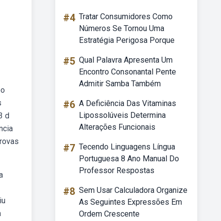
#4
Tratar Consumidores Como
Números Se Tornou Uma
Estratégia Perigosa Porque
#5
Qual Palavra Apresenta Um
Encontro Consonantal Pente
Admitir Samba Também
bo
s
#6
A Deficiência Das Vitaminas
Lipossolúveis Determina
3 d
Alterações Funcionais
ncia
provas
#7
Tecendo Linguagens Língua
Portuguesa 8 Ano Manual Do
Professor Respostas
a
#8
Sem Usar Calculadora Organize
iu
As Seguintes Expressões Em
a
Ordem Crescente