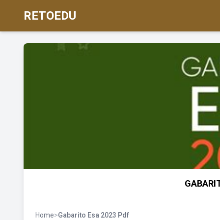
RETOEDU
GABARIT
Home
>
Gabarito Esa 2023 Pdf