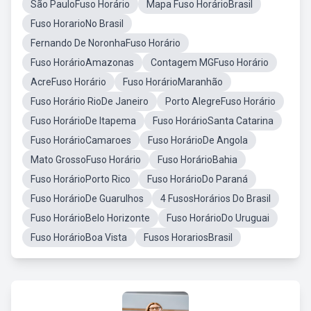
São PauloFuso Horário
Mapa Fuso HorárioBrasil
Fuso HorarioNo Brasil
Fernando De NoronhaFuso Horário
Fuso HorárioAmazonas
Contagem MGFuso Horário
AcreFuso Horário
Fuso HorárioMaranhão
Fuso Horário RioDe Janeiro
Porto AlegreFuso Horário
Fuso HorárioDe Itapema
Fuso HorárioSanta Catarina
Fuso HorárioCamaroes
Fuso HorárioDe Angola
Mato GrossoFuso Horário
Fuso HorárioBahia
Fuso HorárioPorto Rico
Fuso HorárioDo Paraná
Fuso HorárioDe Guarulhos
4 FusosHorários Do Brasil
Fuso HorárioBelo Horizonte
Fuso HorárioDo Uruguai
Fuso HorárioBoa Vista
Fusos HorariosBrasil