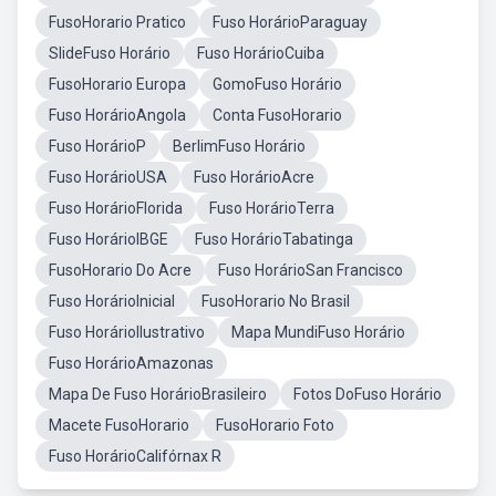
FusoHorario Pratico
Fuso HorárioParaguay
SlideFuso Horário
Fuso HorárioCuiba
FusoHorario Europa
GomoFuso Horário
Fuso HorárioAngola
Conta FusoHorario
Fuso HorárioP
BerlimFuso Horário
Fuso HorárioUSA
Fuso HorárioAcre
Fuso HorárioFlorida
Fuso HorárioTerra
Fuso HorárioIBGE
Fuso HorárioTabatinga
FusoHorario Do Acre
Fuso HorárioSan Francisco
Fuso HorárioInicial
FusoHorario No Brasil
Fuso HorárioIlustrativo
Mapa MundiFuso Horário
Fuso HorárioAmazonas
Mapa De Fuso HorárioBrasileiro
Fotos DoFuso Horário
Macete FusoHorario
FusoHorario Foto
Fuso HorárioCalifórnax R