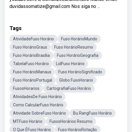
duvidassomatize@gmail.com Nos siga no ...
Tags
AtividadeFuso Horário
Fuso HorárioMundo
Fuso HorárioGraus
Fuso HorárioResumo
Fuso HorárioBrasília
Fuso HorárioGeografia
TabelaFuso Horário
LidFuso Horário
Fuso HorárioManaus
Fuso HorárioSignificado
Fuso HorárioPortugal
Globo FusoHorario
FusosHorarios
CartografiaFuso Horário
AtividadesDe Fuso Horário
Como CalcularFuso Horário
Atividade SobreFuso Horário
Bu RangFuso Horário
MTFuso Horário
FusosHorários Resumo
O Que ÉFuso Horário
Fuso HorárioRotação