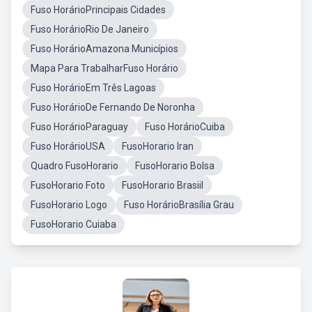
Fuso HorárioPrincipais Cidades
Fuso HorárioRio De Janeiro
Fuso HorárioAmazona Municípios
Mapa Para TrabalharFuso Horário
Fuso HorárioEm Três Lagoas
Fuso HorárioDe Fernando De Noronha
Fuso HorárioParaguay
Fuso HorárioCuiba
Fuso HorárioUSA
FusoHorario Iran
Quadro FusoHorario
FusoHorario Bolsa
FusoHorario Foto
FusoHorario Brasiil
FusoHorario Logo
Fuso HorárioBrasília Grau
FusoHorario Cuiaba