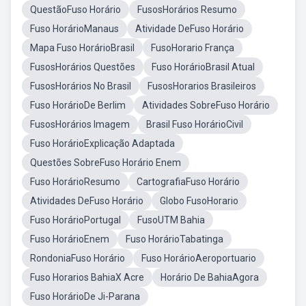
QuestãoFuso Horário
FusosHorários Resumo
Fuso HorárioManaus
Atividade DeFuso Horário
Mapa Fuso HorárioBrasil
FusoHorario França
FusosHorários Questões
Fuso HorárioBrasil Atual
FusosHorários No Brasil
FusosHorarios Brasileiros
Fuso HorárioDe Berlim
Atividades SobreFuso Horário
FusosHorários Imagem
Brasil Fuso HorárioCivil
Fuso HorárioExplicação Adaptada
Questões SobreFuso Horário Enem
Fuso HorárioResumo
CartografiaFuso Horário
Atividades DeFuso Horário
Globo FusoHorario
Fuso HorárioPortugal
FusoUTM Bahia
Fuso HorárioEnem
Fuso HorárioTabatinga
RondoniaFuso Horário
Fuso HorárioAeroportuario
Fuso Horarios BahiaX Acre
Horário De BahiaAgora
Fuso HorárioDe Ji-Parana