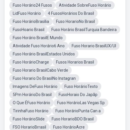
Fuso Horário24 Fusos
Atividade SobreFuso Horário
LidFuso Horário
4 FusosHorários Do Brasil
Fuso HorárioBrasília
Fuso HorarioNo Brasil
FusoHoario Brasil
Fuso Horário BrasilTurquia Bandeira
Fuso Horário BrasilE Mundo
Atividade Fuso Horário6 Ano
Fuso Horario BrasilUX/UI
Fuso Horário BrasilEstados Unidos
Fuso HorárioCharge
Fusos Horarios Brasil
Fuso Horario BrasilCabo Verde
Fuso Horario Do BrasilNo Instagran
Imagens DeFuso Horário
Fuso HorárioTexto
5Pm HorárioDo Brasil
FusoHoraio Do Japãp
O Que ÉFuso Horário
Fuso HorárioLas Vegas Sp
TirinhaFuso Horário
Fuso HorárioPunta Can a
Fuso HorárioSlide
Fuso HorarioBDO Brasil
FSO HorarioBrrasil
Fuso HorárioAcre