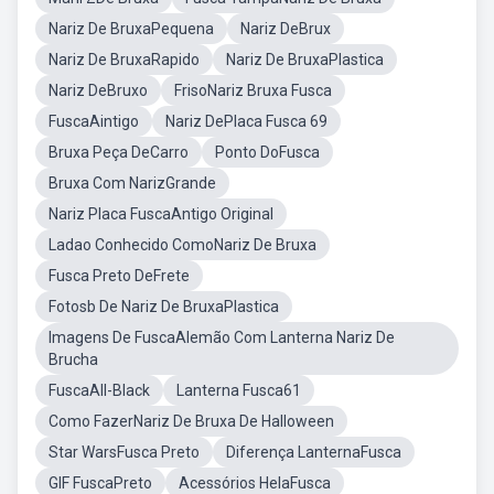
Nariz De BruxaPequena
Nariz DeBrux
Nariz De BruxaRapido
Nariz De BruxaPlastica
Nariz DeBruxo
FrisoNariz Bruxa Fusca
FuscaAintigo
Nariz DePlaca Fusca 69
Bruxa Peça DeCarro
Ponto DoFusca
Bruxa Com NarizGrande
Nariz Placa FuscaAntigo Original
Ladao Conhecido ComoNariz De Bruxa
Fusca Preto DeFrete
Fotosb De Nariz De BruxaPlastica
Imagens De FuscaAlemão Com Lanterna Nariz De
Brucha
FuscaAll-Black
Lanterna Fusca61
Como FazerNariz De Bruxa De Halloween
Star WarsFusca Preto
Diferença LanternaFusca
GIF FuscaPreto
Acessórios HelaFusca