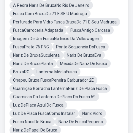
A Pedra Naris De BruxaNo Rio De Janeiro
Fusca Com BruxaDo 71 E SE U Madruga
Perfurado Para Vidro Fusca BruxaDo 71 E Seu Madruga
FuscaCarroceria Adaptada
FuscaAntigo Carcasa
Imagem De Um FuscaNo Inicio Da Volkswagen
FuscaPreto 76 PNG
Ponto Sequencia DoFusca
Nariz De BruxaSuculenta
Nariz De BruxaEva
Nariz De BruxaPlanta
MexidaDe Nariz De Bruxa
BruxaRC
Lanterna MédiaFusca
Chapeu Bruxa FuscaPeneira Carburador 2E
Guarnição Borracha LanternaNariz De Placa Fusca
Guarnicao Da Lanterna DePlaca Do Fusca 69
Luz DePlaca Azul Do Fusca
Luz De Placa FuscaComo Instalar
Narix Vidro
Fusca NarisDe Bruxa
Nariz De FuscaPequeno
Nariz DePapel De Bruxa