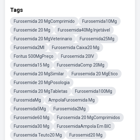
Tags
Furosemida 20 MgComprimido
Furosemida10Mg
Furosemide 20 Mg
Furosemida40Mg Injetável
Furosemida 20 MgVeterinario
Furosemida25Mg
Furosemida2Ml
Furosemida Caixa20 Mg
Foritus 500MgPreço
Furosemida 20IV
Furosemida15 Mg
FurosemidaComp 20Mg
Furosemida 20 MgSimilar
Furosemida 20 MgEtico
Furosemide 20 MgPosologia
Furosemida 20 MgTabletas
Furosemida100Mg
FurosmidaMg
AmpolaFurosemida Mg
Furosemida5Mg
Furosemida2Mg
Furosemide60 Mg
Furosemida 20 MgComprimidos
Furosemida30 Mg
FurosemidaAmpola Em BIC
Furosemida Teuto20 Mg
Furosemid20 Mg