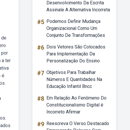
Desenvolvimento Da Escrita
Assinale A Alternativa Incorreta
#5
Podemos Definir Mudança
Organizacional Como Um
Conjunto De Transformações
 de
ero
#6
Dois Vetores São Colocados
 por
Para Implementação Da
 a ter
Personalização Do Ensino
ativa
#7
Objetivos Para Trabalhar
s é
Números E Quantidades Na
os.
Educação Infantil Bncc
#8
Em Relação Ao Fenômeno Do
a
Constitucionalismo Digital é
Incorreto Afirmar
os.
#9
Reescreva O Verso Destacado
dados