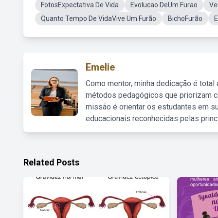
FotosExpectativa De Vida
Evolucao DeUm Furao
Ve
Quanto Tempo De VidaVive Um Furão
BichoFurão
E
Emelie
Como mentor, minha dedicação é total
métodos pedagógicos que priorizam co
missão é orientar os estudantes em su
educacionais reconhecidas pelas princ
Related Posts