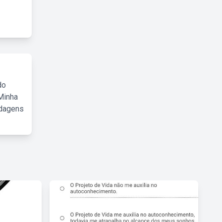
do
Minha
rdagens