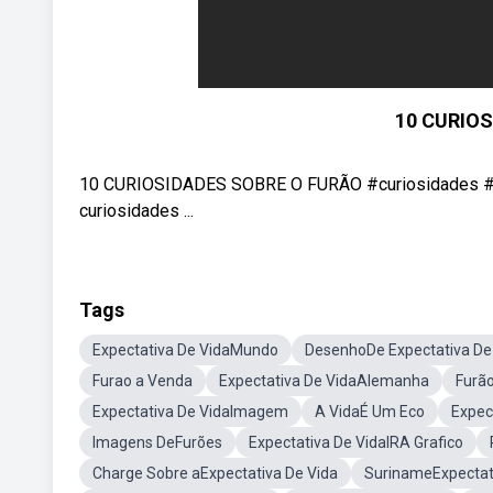
10 CURIO
10 CURIOSIDADES SOBRE O FURÃO #curiosidades #fu
curiosidades ...
Tags
Expectativa De VidaMundo
DesenhoDe Expectativa De
Furao a Venda
Expectativa De VidaAlemanha
Furã
Expectativa De VidaImagem
A VidaÉ Um Eco
Expec
Imagens DeFurões
Expectativa De VidaIRA Grafico
Charge Sobre aExpectativa De Vida
SurinameExpectat