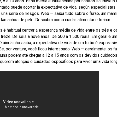
 8 a 10 anos. Essa média é influenciada por hábitos saudáveis
ado puede acortar la expectativa de vida, según especialistas
una serie de riesgos. Web — saiba tudo sobre o furão, um mam
tamanhos de pelo. Descubra como cuidar, alimentar e treinar.
 é habitual centrar a esperança média de vida entre os três e o
reze. De seis a nove anos. De 500 a 1 500 reais. Em geral é u
ê ainda não saiba, a expectativa de vida de um furão é expressiv
Se, por ventura, você ficou interessado. Web — geralmente, os f
guns podem até chegar a 12 a 15 anos com os devidos cuidados
querem atenção e cuidados específicos para viver uma vida lon