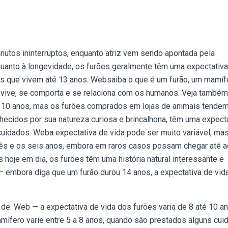
inutos ininterruptos, enquanto atriz vem sendo apontada pela
uanto à longevidade, os furões geralmente têm uma expectativa
ais que vivem até 13 anos. Websaiba o que é um furão, um mamíf
 vive, se comporta e se relaciona com os humanos. Veja também
e 10 anos, mas os furões comprados em lojas de animais tendem
hecidos por sua natureza curiosa e brincalhona, têm uma expect
cuidados. Weba expectativa de vida pode ser muito variável, ma
três e os seis anos, embora em raros casos possam chegar até a
oje em dia, os furões têm uma história natural interessante e
 embora diga que um furão durou 14 anos, a expectativa de vid
e. Web — a expectativa de vida dos furões varia de 8 até 10 an
ífero varie entre 5 a 8 anos, quando são prestados alguns cui