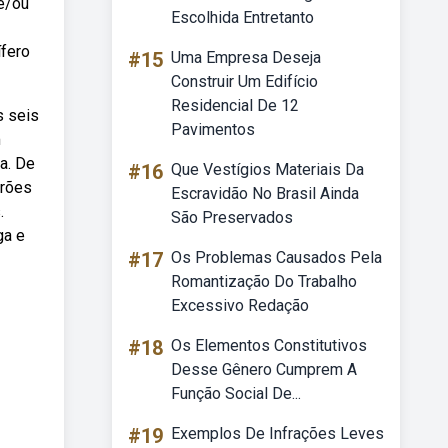
 e/ou
Escolhida Entretanto
ífero
#15
Uma Empresa Deseja
Construir Um Edifício
Residencial De 12
s seis
Pavimentos
m
a. De
#16
Que Vestígios Materiais Da
urões
Escravidão No Brasil Ainda
.
São Preservados
ga e
#17
Os Problemas Causados Pela
Romantização Do Trabalho
Excessivo Redação
#18
Os Elementos Constitutivos
Desse Gênero Cumprem A
Função Social De...
#19
Exemplos De Infrações Leves