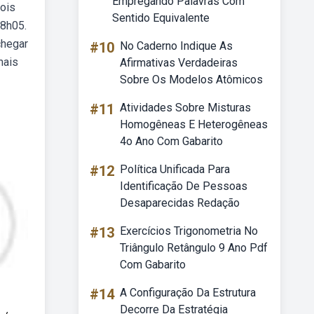
Empregando Palavras Com
ois
Sentido Equivalente
18h05.
chegar
#10
No Caderno Indique As
mais
Afirmativas Verdadeiras
Sobre Os Modelos Atômicos
#11
Atividades Sobre Misturas
Homogêneas E Heterogêneas
4o Ano Com Gabarito
#12
Política Unificada Para
Identificação De Pessoas
Desaparecidas Redação
#13
Exercícios Trigonometria No
Triângulo Retângulo 9 Ano Pdf
Com Gabarito
#14
A Configuração Da Estrutura
Decorre Da Estratégia