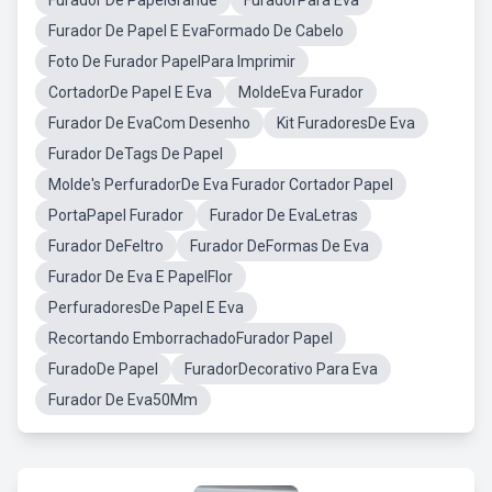
Furador De PapelGrande
FuradorPara Eva
Furador De Papel E EvaFormado De Cabelo
Foto De Furador PapelPara Imprimir
CortadorDe Papel E Eva
MoldeEva Furador
Furador De EvaCom Desenho
Kit FuradoresDe Eva
Furador DeTags De Papel
Molde's PerfuradorDe Eva Furador Cortador Papel
PortaPapel Furador
Furador De EvaLetras
Furador DeFeltro
Furador DeFormas De Eva
Furador De Eva E PapelFlor
PerfuradoresDe Papel E Eva
Recortando EmborrachadoFurador Papel
FuradoDe Papel
FuradorDecorativo Para Eva
Furador De Eva50Mm