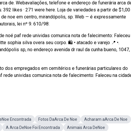
 arca de. Webavaliações, telefone e endereço de funerária arca d
 392 likes · 271 were here. Loja de variedades a partir de $1,00
a de noe em centro, mirandópolis, sp. Web — é expressamente
utorais, lei nº 9. 610/98:
ca de noé paf rede unividas comunica nota de falecimento: Faleceu
e sophia silva overa seu corpo. 🛍️ • atacado e varejo 📍 •.
andópolis sp, no endereço avenida dr raul da cunha bueno, 1047,
to dos empregados em cemitérios e funerárias particulares do
f rede unividas comunica nota de falecimento: Faleceu na cidad
eNoe Encontrada
Fotos DaArca De Noe
Acharam aArca De Noe
A Arca DeNoe Foi Encontrada
Animais Arca DeNoe