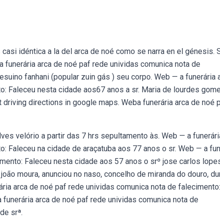
casi idéntica a la del arca de noé como se narra en el génesis. 
a funerária arca de noé paf rede unividas comunica nota de
esuino fanhani (popular zuin gás ) seu corpo. Web — a funerária 
to: Faleceu nesta cidade aos67 anos a sr. Maria de lourdes gom
 driving directions in google maps. Weba funerária arca de noé 
es velório a partir das 7 hrs sepultamento às. Web — a funerári
o: Faleceu na cidade de araçatuba aos 77 anos o sr. Web — a fun
imento: Faleceu nesta cidade aos 57 anos o srº jose carlos lope
, joão moura, anunciou no naso, concelho de miranda do douro, du
ária arca de noé paf rede unividas comunica nota de falecimento
 funerária arca de noé paf rede unividas comunica nota de
de srª.