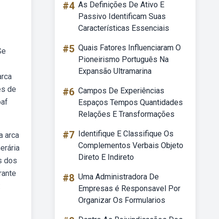
#4
As Definições De Ativo E
Passivo Identificam Suas
Características Essenciais
#5
Quais Fatores Influenciaram O
Se
Pioneirismo Português Na
Expansão Ultramarina
arca
es de
#6
Campos De Experiências
paf
Espaços Tempos Quantidades
Relações E Transformações
#7
Identifique E Classifique Os
a arca
Complementos Verbais Objeto
erária
Direto E Indireto
s dos
rante
#8
Uma Administradora De
:
Empresas é Responsavel Por
Organizar Os Formularios