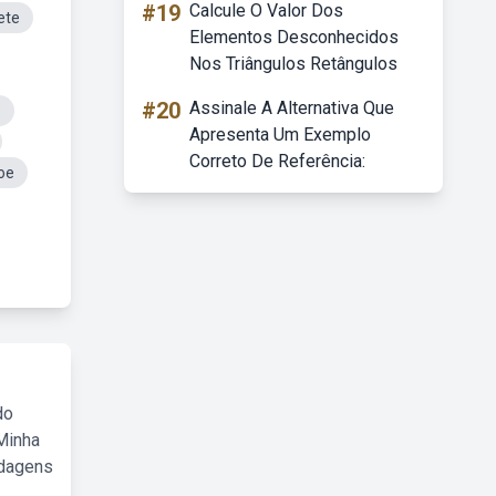
#19
Calcule O Valor Dos
ete
Elementos Desconhecidos
Nos Triângulos Retângulos
#20
Assinale A Alternativa Que
s
Apresenta Um Exemplo
Correto De Referência:
oe
do
Minha
rdagens