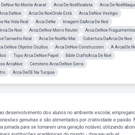
 DeNoe No Monte Ararat
Arca De NoéRealista
Arca De NoéMaqu
Arca DeNoe
Arca De NoéOnde Está
Arca DeNoe Vestigio
e Na Vida Real
Arca DeNe
Imagem DaArca De Noé
Arca De Noe
Arca DeNoe Morro Reuter
Arca DeNoe Fraguimento
NoéTamanho Real
Arca De NoéNo Mar
Cobertura DaArca De Noe
ca DeNoe Objetos Ocultos
Arca DeNoe Construccion
A ArcarDe N
lico
Topo Arca DeNoe Papel
Bible CraftsArca De Noé
ços ArcaNoe
Cemiterio Arca DeNoe Serra
tro
Arca DeOE Na Turquia
 ao desenvolvimento dos alunos no ambiente escolar, empregan
nexões genuínas e são alimentados por criatividade e paixão. 
a jornada para se tornarem uma geração notável, utilizando abo
ipais instituições acadêmicas do mundo - dsw.aau.edu.et.