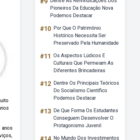
#9
Dentre As Reivindicações Dos
Pioneiros Da Educação Nova
Podemos Destacar
#10
Por Que O Patrimônio
Histórico Necessita Ser
Preservado Pela Humanidade
#11
Os Aspectos Lúdicos E
Culturais Que Permeiam As
Diferentes Brincadeiras
#12
Dentre Os Principais Teóricos
Do Socialismo Científico
Podemos Destacar
uito
anos
#13
De Que Forma Os Estudantes
Conseguem Desenvolver O
Protagonismo Juvenil
3 anos
viços,
#14
No Mundo Dos Investimentos