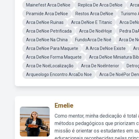
Mainefest Arca DeNoe
Replica De Arca DeNoe
Arca
Piramide Arca DeNoe
Restos Arca DeNoe
Turismo 
Arca DeNoe Ruinas
Arca DeNoe E Titanic
Arca DeNo
Arca DeNoe Petrificada
Arca De NoéHoje
Pedra Da
Arca DeNoe Na China
FundoArca De Noé
Arca De 
Arca DeNoe Para Maquete
A Arca DeNoe Existe
Ar
Arca DeNoe Forma Maquete
Arca DeNoe Miniatura Bib
Arca De NoéLocalização
Arca De NoéInterior
Detro
Arqueologo Encontro ArcaDo Noe
Arca De NoéPor Den
Emelie
Como mentor, minha dedicação é total
métodos pedagógicos que priorizam co
missão é orientar os estudantes em su
educacionais reconhecidas pelas princ