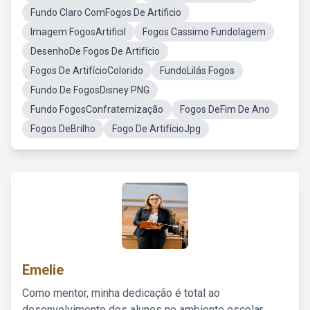
Fundo Claro ComFogos De Artificio
Imagem FogosArtificil
Fogos Cassimo FundoIagem
DesenhoDe Fogos De Artifício
Fogos De ArtifícioColorido
FundoLilás Fogos
Fundo De FogosDisney PNG
Fundo FogosConfraternização
Fogos DeFim De Ano
Fogos DeBrilho
Fogo De ArtifícioJpg
Emelie
Como mentor, minha dedicação é total ao
desenvolvimento dos alunos no ambiente escolar,