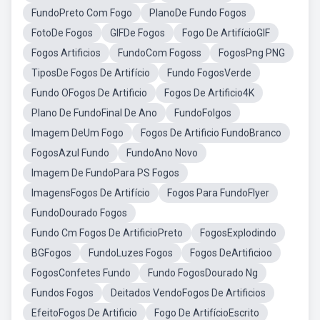
FundoPreto Com Fogo
PlanoDe Fundo Fogos
FotoDe Fogos
GIFDe Fogos
Fogo De ArtifícioGIF
Fogos Artificios
FundoCom Fogoss
FogosPng PNG
TiposDe Fogos De Artifício
Fundo FogosVerde
Fundo OFogos De Artificio
Fogos De Artificio4K
Plano De FundoFinal De Ano
FundoFolgos
Imagem DeUm Fogo
Fogos De Artificio FundoBranco
FogosAzul Fundo
FundoAno Novo
Imagem De FundoPara PS Fogos
ImagensFogos De Artifício
Fogos Para FundoFlyer
FundoDourado Fogos
Fundo Cm Fogos De ArtificioPreto
FogosExplodindo
BGFogos
FundoLuzes Fogos
Fogos DeArtificioo
FogosConfetes Fundo
Fundo FogosDourado Ng
Fundos Fogos
Deitados VendoFogos De Artificios
EfeitoFogos De Artificio
Fogo De ArtifícioEscrito