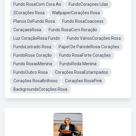
Fundo RosaCom Cora Ao
FundoCoraçoes Lilas
2Corações Rosa
WallpaperCorações Rosa
Planos DeFundo Rosa
Fundo RosaCoacoess
CoraçaesRosa
Fundo RosaCom Roração
Luz CoraçãoRosa Fundo
Fundo VáriosCorações Rosa
FundoListrado Rosa
Papel De ParedeRosa Corações
FundoRose Coração
Fundo RosaForte Corações
Fundo RosasMenina
FundoRoda Menina
FundoOubro Rosa
Corações RosaEstampados
Corações RosaBrilhoso
Corações RosaPink
BackgroundsCorações Rosa