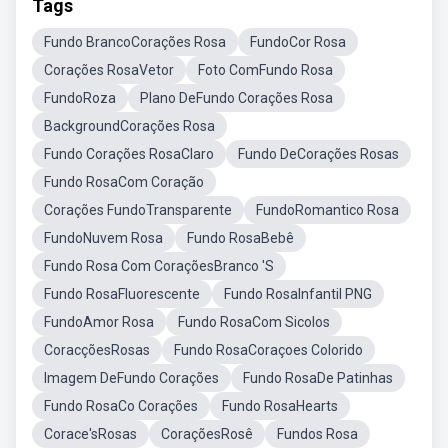
Tags
Fundo BrancoCorações Rosa
FundoCor Rosa
Corações RosaVetor
Foto ComFundo Rosa
FundoRoza
Plano DeFundo Corações Rosa
BackgroundCorações Rosa
Fundo Corações RosaClaro
Fundo DeCorações Rosas
Fundo RosaCom Coração
Corações FundoTransparente
FundoRomantico Rosa
FundoNuvem Rosa
Fundo RosaBebê
Fundo Rosa Com CoraçõesBranco 'S
Fundo RosaFluorescente
Fundo RosaInfantil PNG
FundoAmor Rosa
Fundo RosaCom Sicolos
CoracçõesRosas
Fundo RosaCoraçoes Colorido
Imagem DeFundo Corações
Fundo RosaDe Patinhas
Fundo RosaCo Corações
Fundo RosaHearts
Corace'sRosas
CoraçõesRosê
Fundos Rosa