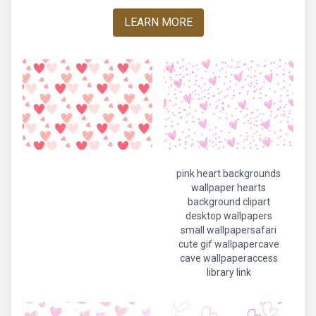
LEARN MORE
pink heart backgrounds
wallpaper hearts
background clipart
desktop wallpapers
small wallpapersafari
cute gif wallpapercave
cave wallpaperaccess
library link