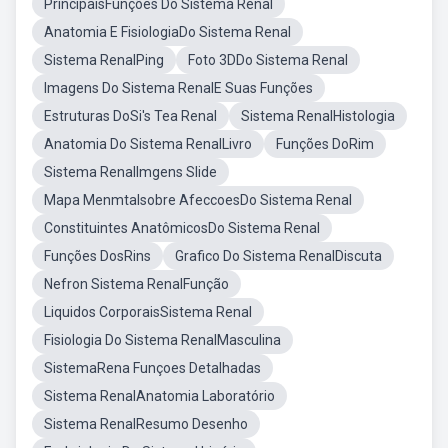
PrincipaisFunções Do Sistema Renal
Anatomia E FisiologiaDo Sistema Renal
Sistema RenalPing
Foto 3DDo Sistema Renal
Imagens Do Sistema RenalE Suas Funções
Estruturas DoSi's Tea Renal
Sistema RenalHistologia
Anatomia Do Sistema RenalLivro
Funções DoRim
Sistema RenalImgens Slide
Mapa Menmtalsobre AfeccoesDo Sistema Renal
Constituintes AnatômicosDo Sistema Renal
Funções DosRins
Grafico Do Sistema RenalDiscuta
Nefron Sistema RenalFunção
Liquidos CorporaisSistema Renal
Fisiologia Do Sistema RenalMasculina
SistemaRena Funçoes Detalhadas
Sistema RenalAnatomia Laboratório
Sistema RenalResumo Desenho