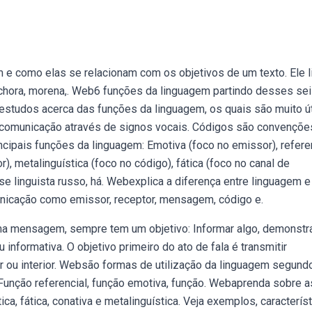
e como elas se relacionam com os objetivos de um texto. Ele l
ãochora, morena,. Web6 funções da linguagem partindo desses se
 estudos acerca das funções da linguagem, os quais são muito út
comunicação através de signos vocais. Códigos são convençõe
ncipais funções da linguagem: Emotiva (foco no emissor), refere
), metalinguística (foco no código), fática (foco no canal de
 linguista russo, há. Webexplica a diferença entre linguagem e
unicação como emissor, receptor, mensagem, código e.
ma mensagem, sempre tem um objetivo: Informar algo, demonstr
informativa. O objetivo primeiro do ato de fala é transmitir
r ou interior. Websão formas de utilização da linguagem segund
 Função referencial, função emotiva, função. Webaprenda sobre a
ca, fática, conativa e metalinguística. Veja exemplos, caracterís