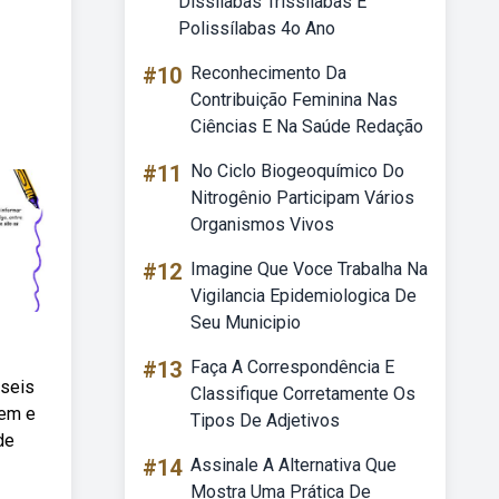
Dissílabas Trissílabas E
Polissílabas 4o Ano
#10
Reconhecimento Da
Contribuição Feminina Nas
Ciências E Na Saúde Redação
#11
No Ciclo Biogeoquímico Do
Nitrogênio Participam Vários
Organismos Vivos
#12
Imagine Que Voce Trabalha Na
Vigilancia Epidemiologica De
Seu Municipio
#13
Faça A Correspondência E
 seis
Classifique Corretamente Os
gem e
Tipos De Adjetivos
de
#14
Assinale A Alternativa Que
Mostra Uma Prática De