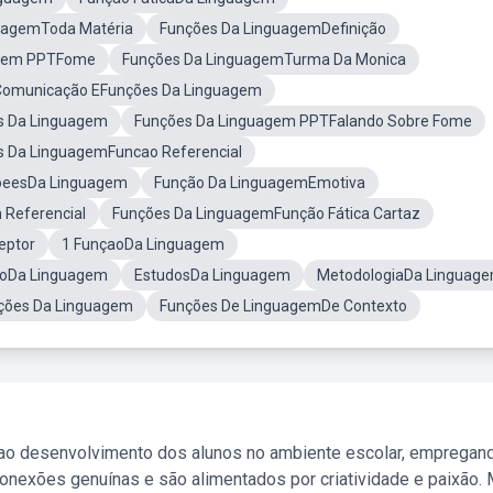
uagemToda Matéria
Funções Da LinguagemDefinição
agem PPTFome
Funções Da LinguagemTurma Da Monica
Comunicação EFunções Da Linguagem
s Da Linguagem
Funções Da Linguagem PPTFalando Sobre Fome
s Da LinguagemFuncao Referencial
çõeesDa Linguagem
Função Da LinguagemEmotiva
 Referencial
Funções Da LinguagemFunção Fática Cartaz
eptor
1 FunçaoDa Linguagem
aoDa Linguagem
EstudosDa Linguagem
MetodologiaDa Linguag
ões Da Linguagem
Funções De LinguagemDe Contexto
 ao desenvolvimento dos alunos no ambiente escolar, empregan
nexões genuínas e são alimentados por criatividade e paixão. 