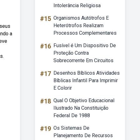
Intolerância Religiosa
#15
Organismos Autótrofos E
Heterótrofos Realizam
 seus
Processos Complementares
undo a
reve
#16
Fusível é Um Dispositivo De
Proteção Contra
s.
Sobrecorrente Em Circuitos
#17
Desenhos Bíblicos Atividades
Bíblicas Infantil Para Imprimir
E Colorir
#18
Qual O Objetivo Educacional
Ilustrado Na Constituição
Federal De 1988
#19
Os Sistemas De
Planejamento De Recursos