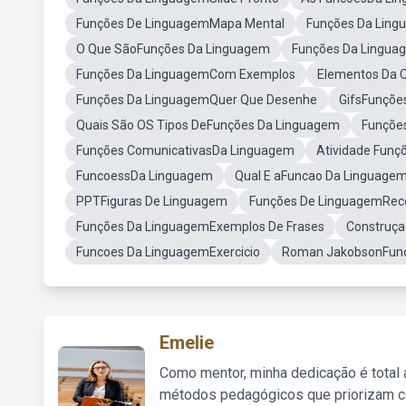
Funções De LinguagemMapa Mental
Funções Da Ling
O Que SãoFunções Da Linguagem
Funções Da Lingu
Funções Da LinguagemCom Exemplos
Elementos Da 
Funções Da LinguagemQuer Que Desenhe
GifsFunçõe
Quais São OS Tipos DeFunções Da Linguagem
Funçõe
Funções ComunicativasDa Linguagem
Atividade Fun
FuncoessDa Linguagem
Qual E aFuncao Da Linguagem
PPTFiguras De Linguagem
Funções De LinguagemRec
Funções Da LinguagemExemplos De Frases
Construç
Funcoes Da LinguagemExercicio
Roman JakobsonFunç
Emelie
Como mentor, minha dedicação é total
métodos pedagógicos que priorizam co