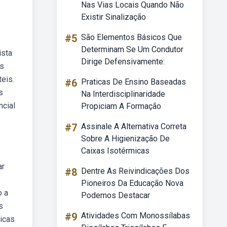
Nas Vias Locais Quando Não
Existir Sinalização
#5
São Elementos Básicos Que
Determinam Se Um Condutor
ista
Dirige Defensivamente:
is
eis.
#6
Praticas De Ensino Baseadas
s
Na Interdisciplinaridade
ncial
Propiciam A Formação
#7
Assinale A Alternativa Correta
Sobre A Higienização De
Caixas Isotérmicas
ar
#8
Dentre As Reivindicações Dos
Pioneiros Da Educação Nova
o a
Podemos Destacar
s
#9
Atividades Com Monossílabas
ticas