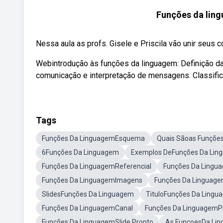
Funções da ling
Nessa aula as profs. Gisele e Priscila vão unir seus 
Webintrodução às funções da linguagem: Definição da
comunicação e interpretação de mensagens. Classifi
Tags
Funções Da LinguagemEsquema
Quais Sãoas Funçõe
6Funções Da Linguagem
Exemplos DeFunções Da Lin
Funções Da LinguagemReferencial
Funções Da Lingu
Funções Da LinguagemImagens
Funções Da Linguage
SlidesFunções Da Linguagem
TituloFunções Da Lingu
Funções Da LinguagemCanal
Funções Da Linguagem
Funções Da LinguagemSlide Pronto
As FuncoesDa Li