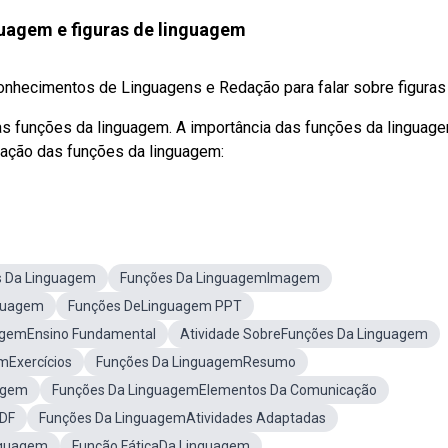
uagem e figuras de linguagem
conhecimentos de Linguagens e Redação para falar sobre figuras d
s funções da linguagem. A importância das funções da linguag
cação das funções da linguagem:
s Da Linguagem
Funções Da LinguagemImagem
guagem
Funções DeLinguagem PPT
agemEnsino Fundamental
Atividade SobreFunções Da Linguagem
mExercícios
Funções Da LinguagemResumo
agem
Funções Da LinguagemElementos Da Comunicação
PDF
Funções Da LinguagemAtividades Adaptadas
nguagem
Função FáticaDa Linguagem