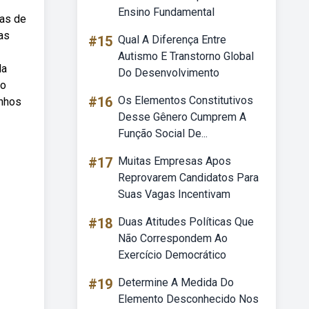
Ensino Fundamental
las de
as
#15
Qual A Diferença Entre
Autismo E Transtorno Global
la
Do Desenvolvimento
mo
#16
Os Elementos Constitutivos
anhos
Desse Gênero Cumprem A
Função Social De...
#17
Muitas Empresas Apos
Reprovarem Candidatos Para
Suas Vagas Incentivam
#18
Duas Atitudes Políticas Que
Não Correspondem Ao
Exercício Democrático
#19
Determine A Medida Do
Elemento Desconhecido Nos