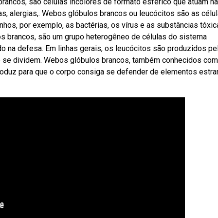
ancos, são células incolores de formato esférico que atuam na
s, alergias,. Webos glóbulos brancos ou leucócitos são as célu
os, por exemplo, as bactérias, os vírus e as substâncias tóxic
s brancos, são um grupo heterogêneo de células do sistema
o na defesa. Em linhas gerais, os leucócitos são produzidos pe
 e se dividem. Webos glóbulos brancos, também conhecidos co
roduz para que o corpo consiga se defender de elementos estr