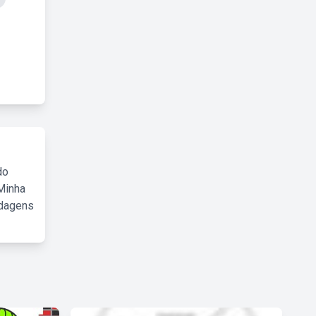
do
Minha
rdagens