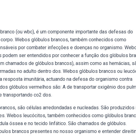
branco (ou wbc), é um componente importante das defesas do
o corpo. Webos glóbulos brancos, também conhecidos como
ponsáveis por combater infecções e doenças no organismo. Web
 podem ser entendidos por conhecer a função dos glóbulos bra
ém chamados de glóbulos brancos), assim como as hemácias, s
ormadas no adulto dentro dos. Webos glóbulos brancos ou leucó
a resposta imunitária, actuando na defesa do organismo contra
dos glóbulos vermelhos são: A de transportar oxigênio dos pu
e transportando co2 dos.
rancos, são células arredondadas e nucleadas. São produzidos
es. Webos leucócitos, também conhecidos como glóbulos branc
ula óssea e no tecido linfático. São chamados de glóbulos.
ulos brancos presentes no nosso organismo e entender direiti