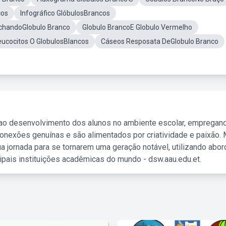
cos
Infográfico GlóbulosBrancos
chandoGlobulo Branco
Globulo BrancoE Globulo Vermelho
eucocitos O GlobulosBlancos
Cáseos Resposata DeGlobulo Branco
 ao desenvolvimento dos alunos no ambiente escolar, empregan
nexões genuínas e são alimentados por criatividade e paixão. 
a jornada para se tornarem uma geração notável, utilizando abo
ipais instituições acadêmicas do mundo - dsw.aau.edu.et.