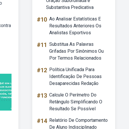
Oração Subordinada é
o
Substantiva Predicativa
#10
Ao Analisar Estatísticas E
contra
Resultados Anteriores Os
Analistas Esportivos
#11
Substitua As Palavras
Grifadas Por Sinônimos Ou
Por Termos Relacionados
#12
Política Unificada Para
Identificação De Pessoas
Desaparecidas Redação
#13
Calcule O Perímetro Do
Retângulo Simplificando O
Resultado Se Possível
#14
Relatório De Comportamento
De Aluno Indisciplinado