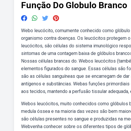
Função Do Globulo Branco
Webo leucócito, comumente conhecido como glóbulo 
organismo contra doenças. Os leucócitos protegem 
leucócitos, são células do sistema imunológico res
sintomas de uma contagem baixa de glóbulos brancos
Nossas células brancas do. Webos leucócitos (tamb
elementos figurados do sangue. Essas células são f
são as células sanguíneas que se encarregam de dar 
antígenos e substâncias. Webas funções primordiais 
aos tecidos, mantendo a perfusão tissular adequada, 
Webos leucócitos, muito conhecidos como glóbulos b
medula óssea e na maioria das vezes são bem maior
são células presentes no sangue e produzidas na med
Webvenha conhecer sobre os diferentes tipos de glób