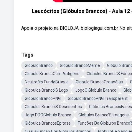
Leucócitos (Glóbulos Brancos) - Aula 12 -
Apoie o projeto na BIOLOJA: biologiagui.com.br No sit
Tags
Globulo Branco
Globulo BrancoMeme
Globulo Bran
Globulo BrancoCom Antigeno
Globulos Branco'S Funç
Neutrofilo FundoBranco
Globulo BrancoOrganélas
G
Globulos Branco'S Logo
JogoO Globulo Branco
Glob
Glóbulo BrancoPNG
Globulo BrancoPNG Transparent
Globulos Branco'S Desesenhos
Glóbulos BrancosFases
Jogo DDOGlobulo Branco
Globulos Branco'S Imagens
Glóbulos BrancosEpitose
Funcões Do Globulos Branco'
Qual aFunção Dos Glóbulos Brancos
GlobuloDe Sangue