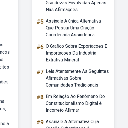
Grandezas Envolvidas Apenas
Nas Afirmações:
#5
Assinale A única Alternativa
Que Possui Uma Oração
Coordenada Assindética
os
#6
O Grafico Sobre Exportacoes E
ncos.
Importacoes Da Industria
ão
Extrativa Mineral
citos
#7
Leia Atentamente As Seguintes
Afirmativas Sobre
lmões
Comunidades Tradicionais
#8
Em Relação Ao Fenômeno Do
 na
Constitucionalismo Digital é
os,
Incorreto Afirmar
#9
Assinale A Alternativa Cuja
nho a