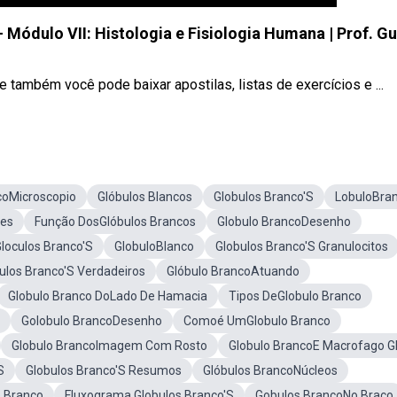
 Módulo VII: Histologia e Fisiologia Humana | Prof. Gu
e também você pode baixar apostilas, listas de exercícios e ...
coMicroscopio
Glóbulos Blancos
Globulos Branco'S
LobuloBra
oes
Função DosGlóbulos Brancos
Globulo BrancoDesenho
loculos Branco'S
GlobuloBlanco
Globulos Branco'S Granulocitos
ulos Branco'S Verdadeiros
Glóbulo BrancoAtuando
Globulo Branco DoLado De Hamacia
Tipos DeGlobulo Branco
Golobulo BrancoDesenho
Comoé UmGlobulo Branco
Globulo BrancoImagem Com Rosto
Globulo BrancoE Macrofago G
S
Globulos Branco'S Resumos
Glóbulos BrancoNúcleos
 Branco
Fluxograma Globulos Branco'S
Gobulos BrancoNo Braço