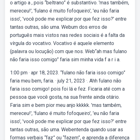
o artigo a , pois “beltrano” é substantivo. 'mas também,
mereceu!', 'fulano é muito fofoqueiro', 'eu não faria
isso', 'você pode me explicar por que fez isso?' entre
tantas outras, são uma. Webum dos erros de
português mais vistos nas redes sociais é a falta da
vírgula do vocativo. Vocativo é aquele elemento
(palavra ou locução) com que nos. Web“ah mas fulano
não faria isso comigo” faria sim minha vida f a r i a.
1:00 pm · apr 18, 2023. “fulano não faria isso comigo”
faria meu bem, faria. · july 21, 2023 ·. Ahh fulano não
faria isso comigo! pois foi lá e fez. Ficaria até com a
pessoa que você gosta, na sua frente ainda otário.
Faria sim e bem pior meu anjo kkkkk. 'mas também,
mereceu!', 'fulano é muito fofoqueiro', 'eu não faria
isso', 'você pode me explicar por que fez isso?' entre
tantas outras, são uma. Webentenda quando usar as
formas verbais “faz” ou “fazem”, e aprenda a diferença