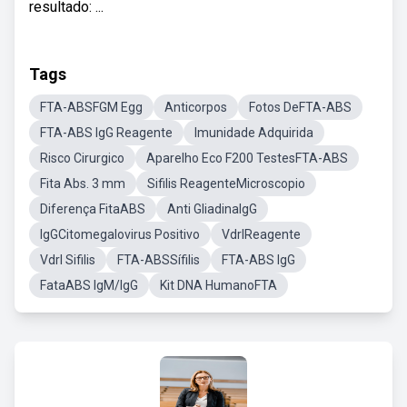
resultado: ...
Tags
FTA-ABSFGM Egg
Anticorpos
Fotos DeFTA-ABS
FTA-ABS IgG Reagente
Imunidade Adquirida
Risco Cirurgico
Aparelho Eco F200 TestesFTA-ABS
Fita Abs. 3 mm
Sifilis ReagenteMicroscopio
Diferença FitaABS
Anti GliadinaIgG
IgGCitomegalovirus Positivo
VdrlReagente
Vdrl Sifilis
FTA-ABSSífilis
FTA-ABS IgG
FataABS IgM/IgG
Kit DNA HumanoFTA