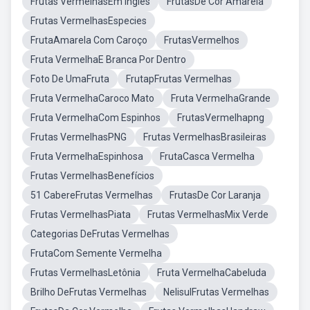
Frutas VermelhasEm Inglês
FrutasDe Cor Amarela
Frutas VermelhasEspecies
FrutaAmarela Com Caroço
FrutasVermelhos
Fruta VermelhaE Branca Por Dentro
Foto De UmaFruta
FrutapFrutas Vermelhas
Fruta VermelhaCaroco Mato
Fruta VermelhaGrande
Fruta VermelhaCom Espinhos
FrutasVermelhapng
Frutas VermelhasPNG
Frutas VermelhasBrasileiras
Fruta VermelhaEspinhosa
FrutaCasca Vermelha
Frutas VermelhasBenefícios
51 CabereFrutas Vermelhas
FrutasDe Cor Laranja
Frutas VermelhasPiata
Frutas VermelhasMix Verde
Categorias DeFrutas Vermelhas
FrutaCom Semente Vermelha
Frutas VermelhasLetônia
Fruta VermelhaCabeluda
Brilho DeFrutas Vermelhas
NelisulFrutas Vermelhas