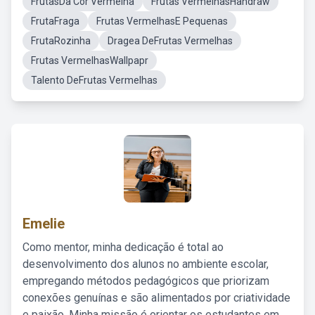
FrutasDa Cor Vermelha
Frutas VermelhasHandraw
FrutaFraga
Frutas VermelhasE Pequenas
FrutaRozinha
Dragea DeFrutas Vermelhas
Frutas VermelhasWallpapr
Talento DeFrutas Vermelhas
Emelie
Como mentor, minha dedicação é total ao
desenvolvimento dos alunos no ambiente escolar,
empregando métodos pedagógicos que priorizam
conexões genuínas e são alimentados por criatividade
e paixão. Minha missão é orientar os estudantes em