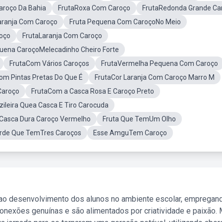
aroço Da Bahia
FrutaRoxa Com Caroço
FrutaRedonda Grande Ca
aranja Com Caroço
Fruta Pequena Com CaroçoNo Meio
oço
FrutaLaranja Com Caroço
uena CaroçoMelecadinho Cheiro Forte
FrutaCom Vários Caroços
FrutaVermelha Pequena Com Caroço
om Pintas Pretas Do Que É
FrutaCor Laranja Com Caroço Marro M
Caroço
FrutaCom a Casca Rosa E Caroço Preto
zileira Quea Casca E Tiro Carocuda
 Casca Dura Caroço Vermelho
Fruta Que TemUm Olho
erde Que TemTres Caroços
Esse AmguTem Caroço
 ao desenvolvimento dos alunos no ambiente escolar, empregan
nexões genuínas e são alimentados por criatividade e paixão. 