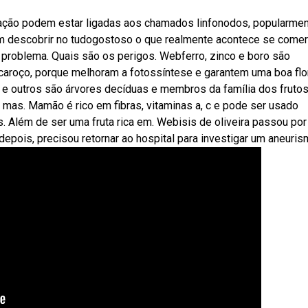
amação podem estar ligadas aos chamados linfonodos, popularme
 descobrir no tudogostoso o que realmente acontece se comer
problema. Quais são os perigos. Webferro, zinco e boro são
caroço, porque melhoram a fotossíntese e garantem uma boa flo
 e outros são árvores decíduas e membros da família dos fruto
 mas. Mamão é rico em fibras, vitaminas a, c e pode ser usado
. Além de ser uma fruta rica em. Webisis de oliveira passou po
epois, precisou retornar ao hospital para investigar um aneuris