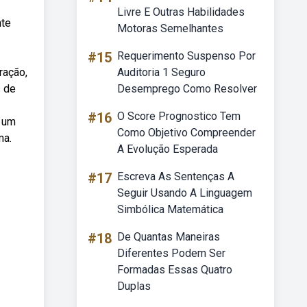
Livre E Outras Habilidades
nte
Motoras Semelhantes
#15
Requerimento Suspenso Por
ração,
Auditoria 1 Seguro
s de
Desemprego Como Resolver
#16
O Score Prognostico Tem
r um
Como Objetivo Compreender
ma.
A Evolução Esperada
#17
Escreva As Sentenças A
Seguir Usando A Linguagem
Simbólica Matemática
#18
De Quantas Maneiras
Diferentes Podem Ser
Formadas Essas Quatro
Duplas