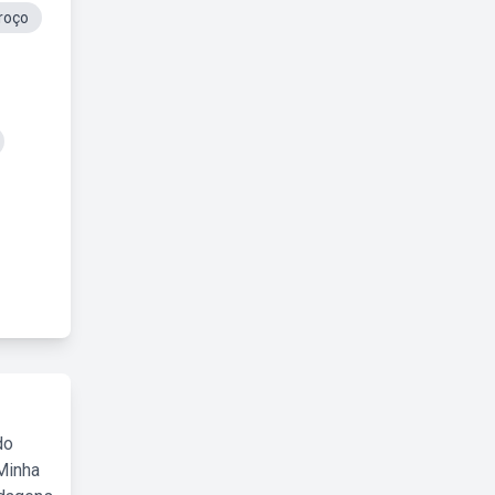
roço
do
Minha