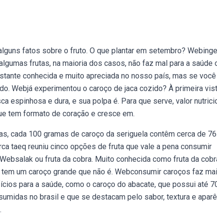
lguns fatos sobre o fruto. O que plantar em setembro? Webinge
lgumas frutas, na maioria dos casos, não faz mal para a saúde 
stante conhecida e muito apreciada no nosso país, mas se você
do. Webjá experimentou o caroço de jaca cozido? À primeira vist
ca espinhosa e dura, e sua polpa é. Para que serve, valor nutricio
 que tem formato de coração e cresce em.
as, cada 100 gramas de caroço da seriguela contêm cerca de 76
arca taeq reuniu cinco opções de fruta que vale a pena consumir
 Websalak ou fruta da cobra. Muito conhecida como fruta da cobr
a tem um caroço grande que não é. Webconsumir caroços faz ma
ícios para a saúde, como o caroço do abacate, que possui até 
sumidas no brasil e que se destacam pelo sabor, textura e aparê
.