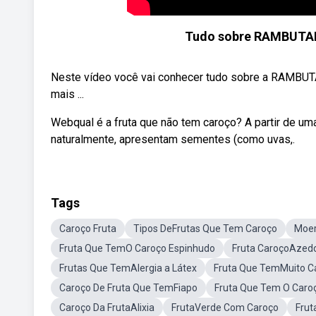
Tudo sobre RAMBUTAN |
Neste vídeo você vai conhecer tudo sobre a RAMBUTAN
mais ...
Webqual é a fruta que não tem caroço? A partir de uma
naturalmente, apresentam sementes (como uvas,.
Tags
Caroço Fruta
Tipos DeFrutas Que Tem Caroço
Moer
Fruta Que TemO Caroço Espinhudo
Fruta CaroçoAzed
Frutas Que TemAlergia a Látex
Fruta Que TemMuito C
Caroço De Fruta Que TemFiapo
Fruta Que Tem O Caro
Caroço Da FrutaAlixia
FrutaVerde Com Caroço
Frut