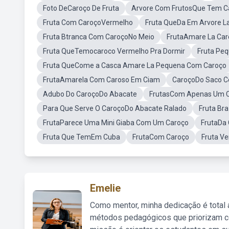
Foto DeCaroço De Fruta
Arvore Com FrutosQue Tem C
Fruta Com CaroçoVermelho
Fruta QueDa Em Arvore L
Fruta Btranca Com CaroçoNo Meio
FrutaAmare La Car
Fruta QueTemocaroco Vermelho Pra Dormir
Fruta Peq
Fruta QueCome a Casca Amare La Pequena Com Caroço
FrutaAmarela Com Caroso Em Ciam
CaroçoDo Saco C
Adubo Do CaroçoDo Abacate
FrutasCom Apenas Um 
Para Que Serve O CaroçoDo Abacate Ralado
Fruta Bra
FrutaParece Uma Mini Giaba Com Um Caroço
FrutaDa
Fruta Que TemEm Cuba
FrutaCom Caroço
Fruta V
Emelie
Como mentor, minha dedicação é total
métodos pedagógicos que priorizam co