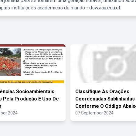
a jornada para se tornarem uma geração notável, utilizando abo
ipais instituições acadêmicas do mundo - dsw.aau.edu.et.
ências Socioambientais
Classifique As Orações
 Pela Produção E Uso De
Coordenadas Sublinhadas
s
Conforme O Código Abaix
ber 2024
07 September 2024