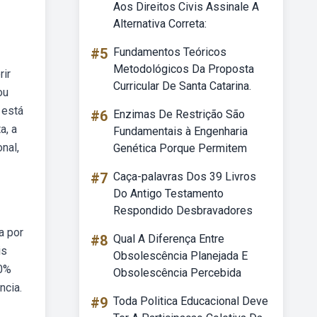
Aos Direitos Civis Assinale A
Alternativa Correta:
#5
Fundamentos Teóricos
Metodológicos Da Proposta
rir
Curricular De Santa Catarina.
ou
 está
#6
Enzimas De Restrição São
a, a
Fundamentais à Engenharia
nal,
Genética Porque Permitem
#7
Caça-palavras Dos 39 Livros
Do Antigo Testamento
Respondido Desbravadores
a por
#8
Qual A Diferença Entre
is
Obsolescência Planejada E
70%
Obsolescência Percebida
ncia.
#9
Toda Politica Educacional Deve