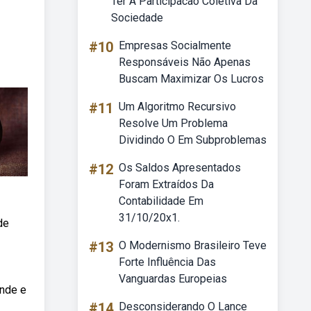
Ter A Participacao Coletiva Da
Sociedade
#10
Empresas Socialmente
Responsáveis Não Apenas
Buscam Maximizar Os Lucros
#11
Um Algoritmo Recursivo
Resolve Um Problema
Dividindo O Em Subproblemas
#12
Os Saldos Apresentados
Foram Extraídos Da
Contabilidade Em
31/10/20x1.
de
#13
O Modernismo Brasileiro Teve
Forte Influência Das
Vanguardas Europeias
ande e
#14
Desconsiderando O Lance