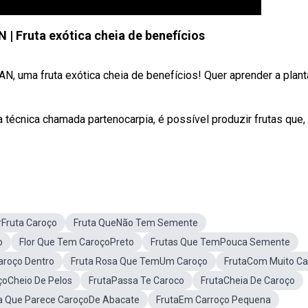
 Fruta exótica cheia de benefícios
, uma fruta exótica cheia de benefícios! Quer aprender a plant
 técnica chamada partenocarpia, é possível produzir frutas que,
Fruta Caroço
Fruta QueNão Tem Semente
o
Flor Que Tem CaroçoPreto
Frutas Que TemPouca Semente
aroço Dentro
Fruta Rosa Que TemUm Caroço
FrutaCom Muito Ca
çoCheio De Pelos
FrutaPassa Te Caroco
FrutaCheia De Caroço
a Que Parece CaroçoDe Abacate
FrutaEm Carroço Pequena