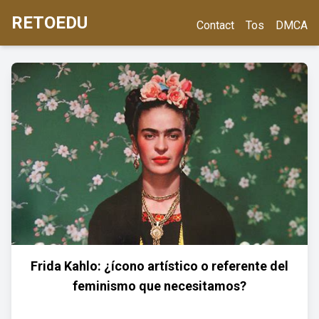
RETOEDU
Contact
Tos
DMCA
Frida Kahlo: ¿ícono artístico o referente del
feminismo que necesitamos?