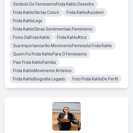
Simbolo Do FeminismoFrida Kahlo Desenho
Frida KahloObrtas Colorir
Frida KahloAccident
Frida KahloLegs
Frida KahloObras Sentimentais Feminismo
Fotos DaFrida Kahlo
Frida KahloAtriz
Sua Importancia No MovimentoFeminista Frida Kahlo
Quem Foi Frida KahloPara O Feminismo
Pais Frida KahloFamilia
Frida KahloMovimento Artistico
Frida KahloBiografia Legado
Foto Frida KahloDe Perfil