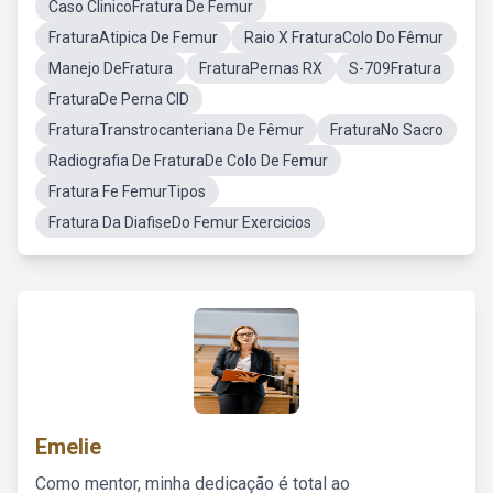
Caso ClinicoFratura De Femur
FraturaAtipica De Femur
Raio X FraturaColo Do Fêmur
Manejo DeFratura
FraturaPernas RX
S-709Fratura
FraturaDe Perna CID
FraturaTranstrocanteriana De Fêmur
FraturaNo Sacro
Radiografia De FraturaDe Colo De Femur
Fratura Fe FemurTipos
Fratura Da DiafiseDo Femur Exercicios
Emelie
Como mentor, minha dedicação é total ao