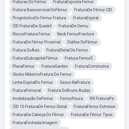
Fraturas Do Femur
FraturaExposta Femur
Fratura Basocervical DoFêmur
FraturaDe Fêmur CID
PrognósticoDo Femur Fratura
FraturaEspiral
CID FraturaDe Quadril
FraturaDe Demu
RiscosFratura Femur
Neck FemurFracture
FraturaDe Fêmur Proximal
Diáfise DoFêmur
Fratura DoÁxis
FraturaDistal De Femur
FraturaSubcapital Fêmur
Fratura FemurE
PlacaFemur
FraturaGarden
FraturaCominutiva
Gluteo MáximoFratura De Femur
Linha EspiralDo Femur
Gesso NaFratura
FraturaFemoral
Fratura DoBruno Audax
Imobilização DeFemur
FemurFisura
RX FraturaPe
CID 10 FraturaDe Femur Distal
FraturaFêmur Estresse
FraturaDa Cabeça Do Fêmur
FraturaDe Fêmur Tipos
FraturaFechada Imagem