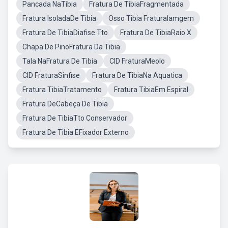
Pancada NaTibia
Fratura De TibiaFragmentada
Fratura IsoladaDe Tibia
Osso Tibia FraturaIamgem
Fratura De TibiaDiafise Tto
Fratura De TibiaRaio X
Chapa De PinoFratura Da Tibia
Tala NaFratura De Tibia
CID FraturaMeolo
CID FraturaSinfise
Fratura De TibiaNa Aquatica
Fratura TibiaTratamento
Fratura TibiaEm Espiral
Fratura DeCabeça De Tibia
Fratura De TibiaTto Conservador
Fratura De Tibia EFixador Externo