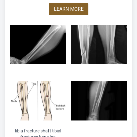
LEARN MORE
tibia fracture shaft tibial