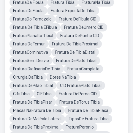
FraturaDa Fibula
Fratura Tibia
FraturaNa Tibia
Fratura DeFibula
Fratura ExpostaDe Tibia
FraturaDo Tornozelo
Fratura DeFibula CID
Fratura De Tibia EFibula
Fratura DeÚmero CID
FraturaPlanalto Tibial
Fratura DePunho CID
Fratura DeFemur
Fratura De TibiaProximal
FraturaCominutiva
Fratura De TibiaDistal
FraturaSem Desvio
Fratura DePlatô Tibial
Fratura DiafisariaDe Tibia
FraturaCompleta
Cirurgia DaTibia
Dores NaTibia
Fratura DePilão Tibial
CID FraturaPlato Tibial
GifsTibia
GIFTibia
Fratura DePerna CID
Fratura De TibiaPisar
Fratura DeTorus Tibia
Placas NaFratura De Tibia
Fratura De TibiaPlaca
Fratura DeMaléolo Lateral
TiposDe Fratura Tibia
Fratura De TibiaProxima
FraturaPeronio