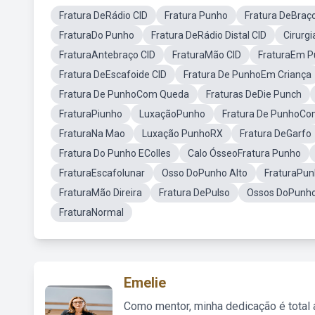
Fratura DeRádio CID
Fratura Punho
Fratura DeBraç
FraturaDo Punho
Fratura DeRádio Distal CID
Cirurg
FraturaAntebraço CID
FraturaMão CID
FraturaEm 
Fratura DeEscafoide CID
Fratura De PunhoEm Criança
Fratura De PunhoCom Queda
Fraturas DeDie Punch
FraturaPiunho
LuxaçãoPunho
Fratura De PunhoCo
FraturaNa Mao
Luxação PunhoRX
Fratura DeGarfo
Fratura Do Punho EColles
Calo ÓsseoFratura Punho
FraturaEscafolunar
Osso DoPunho Alto
FraturaPu
FraturaMão Direira
Fratura DePulso
Ossos DoPunho
FraturaNormal
Emelie
Como mentor, minha dedicação é total