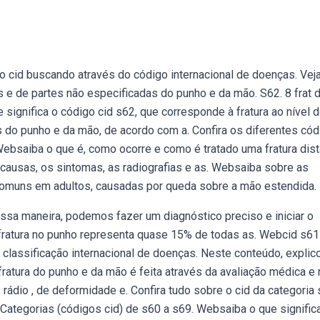
ro cid buscando através do código internacional de doenças. Vej
s e de partes não especificadas do punho e da mão. S62. 8 frat 
significa o código cid s62, que corresponde à fratura ao nível 
do punho e da mão, de acordo com a. Confira os diferentes có
 Websaiba o que é, como ocorre e como é tratado uma fratura dist
 causas, os sintomas, as radiografias e as. Websaiba sobre as
s comuns em adultos, causadas por queda sobre a mão estendida.
a maneira, podemos fazer um diagnóstico preciso e iniciar o
 fratura no punho representa quase 15% de todas as. Webcid s61
classificação internacional de doenças. Neste conteúdo, explic
ratura do punho e da mão é feita através da avaliação médica e r
rádio , de deformidade e. Confira tudo sobre o cid da categoria
. Categorias (códigos cid) de s60 a s69. Websaiba o que signific