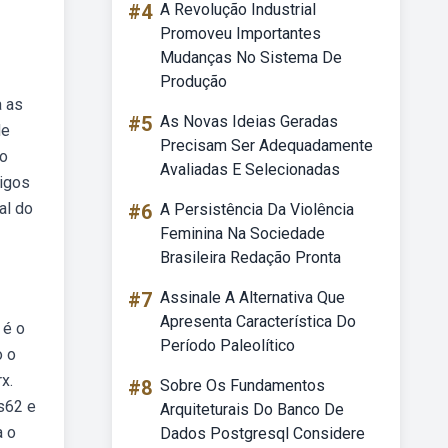
#4
A Revolução Industrial
Promoveu Importantes
Mudanças No Sistema De
Produção
a as
#5
As Novas Ideias Geradas
de
Precisam Ser Adequadamente
do
Avaliadas E Selecionadas
digos
al do
#6
A Persistência Da Violência
Feminina Na Sociedade
Brasileira Redação Pronta
#7
Assinale A Alternativa Que
Apresenta Característica Do
 é o
Período Paleolítico
o o
x.
#8
Sobre Os Fundamentos
 s62 e
Arquiteturais Do Banco De
a o
Dados Postgresql Considere