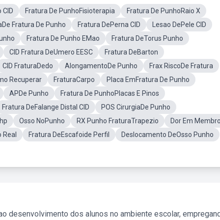
o CID
Fratura De PunhoFisioterapia
Fratura De PunhoRaio X
iaDe Fratura De Punho
Fratura DePerna CID
Lesao DePele CID
Punho
Fratura De Punho EMao
Fratura DeTorus Punho
CID Fratura DeUmero EESC
Fratura DeBarton
CID FraturaDedo
AlongamentoDe Punho
Frax RiscoDe Fratura
mo Recuperar
FraturaCarpo
Placa EmFratura De Punho
APDe Punho
Fratura De PunhoPlacas E Pinos
Fratura DeFalange Distal CID
POS CirurgiaDe Punho
nhp
Osso NoPunho
RX Punho FraturaTrapezio
Dor Em Membro
 Real
Fratura DeEscafoide Perfil
Deslocamento DeOsso Punho
 ao desenvolvimento dos alunos no ambiente escolar, empregan