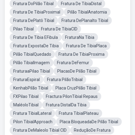
Fratura DoPilão Tibial
Fratura De TibiaDistal
Fratura De TibiaProximal
Pilão TibialAnatomia
Fratura DePlatô Tibial
Fratura DePlanalto Tibial
Pilao Tibial
Fratura De TibiaCID
Fratura De Tibia EFibula
FraturaNa Tibia
Fratura ExpostaDe Tibia
Fratura De TibiaPlaca
Pilão TibialQuedado
Fratura De TibiaProxima
Pilão TibialImagem
Fratura DeFemur
FraturaaPilao Tibial
PlacasDe Pilão Tibial
FraturaEspiral
Fratura PilãoTribial
KenhabPilão Tibial
Placa CruzPilão Tibial
FXPilao Tibial
Fractura PilonTibial Repaus
MaléoloTibial
Fratura DistalDa Tibia
Fratura TibialLateral
Fratura TibialPlateau
Pilon TibialApproach
Placa BloqueadaDe Pilão Tibial
Fratura DeMaleolo Tibial CID
ReduçãoDe Fratura