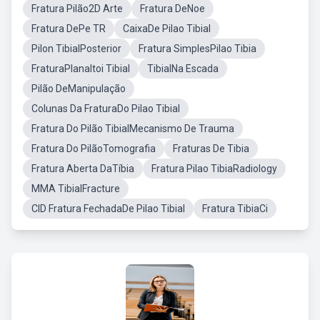
Fratura Pilão2D Arte
Fratura DeNoe
Fratura DePe TR
CaixaDe Pilao Tibial
Pilon TibialPosterior
Fratura SimplesPilao Tibia
FraturaPlanaltoi Tibial
TibialNa Escada
Pilão DeManipulação
Colunas Da FraturaDo Pilao Tibial
Fratura Do Pilão TibialMecanismo De Trauma
Fratura Do PilãoTomografia
Fraturas De Tibia
Fratura Aberta DaTíbia
Fratura Pilao TibiaRadiology
MMA TibialFracture
CID Fratura FechadaDe Pilao Tibial
Fratura TibiaCi