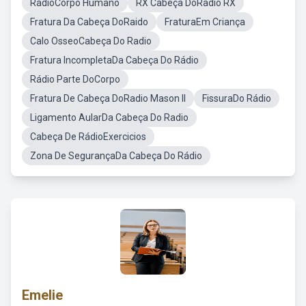
RádioCorpo Humano
RX Cabeça DoRadio RX
Fratura Da Cabeça DoRaido
FraturaEm Criança
Calo OsseoCabeça Do Radio
Fratura IncompletaDa Cabeça Do Rádio
Rádio Parte DoCorpo
Fratura De Cabeça DoRadio Mason II
FissuraDo Rádio
Ligamento AularDa Cabeça Do Radio
Cabeça De RádioExercicios
Zona De SegurançaDa Cabeça Do Rádio
Emelie