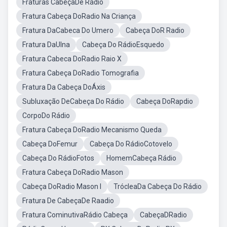
Fraturas CabeçaDe Rádio
Fratura Cabeça DoRadio Na Criança
Fratura DaCabeca Do Umero
Cabeça DoR Radio
Fratura DaUlna
Cabeça Do RádioEsquedo
Fratura Cabeca DoRadio Raio X
Fratura Cabeça DoRadio Tomografia
Fratura Da Cabeça DoÁxis
Subluxação DeCabeça Do Rádio
Cabeça DoRapdio
CorpoDo Rádio
Fratura Cabeça DoRadio Mecanismo Queda
Cabeça DoFemur
Cabeça Do RádioCotovelo
Cabeça Do RádioFotos
HomemCabeça Rádio
Fratura Cabeça DoRadio Mason
Cabeça DoRadio Mason I
TrócleaDa Cabeça Do Rádio
Fratura De CabeçaDe Raadio
Fratura CominutivaRádio Cabeça
CabeçaDRadio