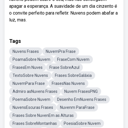
apagar a esperança. A suavidade de um dia cinzento é
o convite perfeito para refletir. Nuvens podem abafar a
luz, mas.
Tags
Nuvens Frases
NuvemPra Frase
PoamaSobre Nuvem
FraseCom Nuvem
FrasesEm Nuves
Frase SobreAzul
TextoSobre Nuvens
Frases SobreGaláxia
NuvemPara Frase
FrasesNas Nuvens
Admiro asNuvens Frases
Nuvem FrasesPNG
PoemaSobre Nuvem
Desenho EmNuvens Frases
NuvensEscuras Frases
Nuvenm ParaFrase
Frases Sobre NuvenEm as Alturas
Frases SobreMontanhas
PoesiaSobre Nuvem