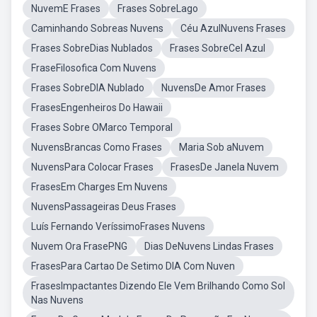
NuvemE Frases
Frases SobreLago
Caminhando Sobreas Nuvens
Céu AzulNuvens Frases
Frases SobreDias Nublados
Frases SobreCel Azul
FraseFilosofica Com Nuvens
Frases SobreDIA Nublado
NuvensDe Amor Frases
FrasesEngenheiros Do Hawaii
Frases Sobre OMarco Temporal
NuvensBrancas Como Frases
Maria Sob aNuvem
NuvensPara Colocar Frases
FrasesDe Janela Nuvem
FrasesEm Charges Em Nuvens
NuvensPassageiras Deus Frases
Luís Fernando VeríssimoFrases Nuvens
Nuvem Ora FrasePNG
Dias DeNuvens Lindas Frases
FrasesPara Cartao De Setimo DIA Com Nuven
FrasesImpactantes Dizendo Ele Vem Brilhando Como Sol
Nas Nuvens