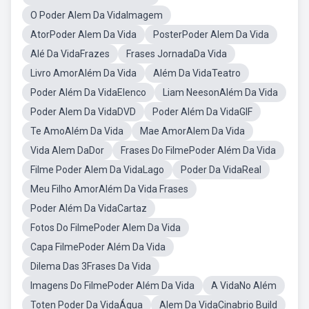
O Poder Alem Da VidaImagem
AtorPoder Alem Da Vida
PosterPoder Alem Da Vida
Alé Da VidaFrazes
Frases JornadaDa Vida
Livro AmorAlém Da Vida
Além Da VidaTeatro
Poder Além Da VidaElenco
Liam NeesonAlém Da Vida
Poder Alem Da VidaDVD
Poder Além Da VidaGIF
Te AmoAlém Da Vida
Mae AmorAlem Da Vida
Vida Alem DaDor
Frases Do FilmePoder Além Da Vida
Filme Poder Alem Da VidaLago
Poder Da VidaReal
Meu Filho AmorAlém Da Vida Frases
Poder Além Da VidaCartaz
Fotos Do FilmePoder Alem Da Vida
Capa FilmePoder Além Da Vida
Dilema Das 3Frases Da Vida
Imagens Do FilmePoder Além Da Vida
A VidaNo Além
Toten Poder Da VidaÁgua
Alem Da VidaCinabrio Build