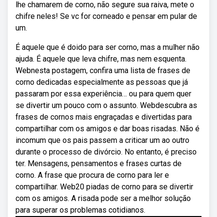
lhe chamarem de corno, não segure sua raiva, mete o
chifre neles! Se vc for corneado e pensar em pular de
um.
É aquele que é doido para ser corno, mas a mulher não
ajuda. É aquele que leva chifre, mas nem esquenta.
Webnesta postagem, confira uma lista de frases de
corno dedicadas especialmente as pessoas que já
passaram por essa experiência… ou para quem quer
se divertir um pouco com o assunto. Webdescubra as
frases de cornos mais engraçadas e divertidas para
compartilhar com os amigos e dar boas risadas. Não é
incomum que os pais passem a criticar um ao outro
durante o processo de divórcio. No entanto, é preciso
ter. Mensagens, pensamentos e frases curtas de
corno. A frase que procura de corno para ler e
compartilhar. Web20 piadas de corno para se divertir
com os amigos. A risada pode ser a melhor solução
para superar os problemas cotidianos.