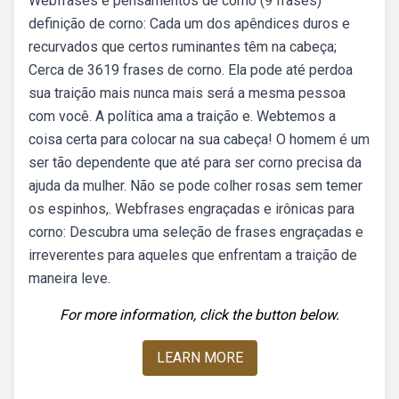
Webfrases e pensamentos de corno (9 frases)
definição de corno: Cada um dos apêndices duros e
recurvados que certos ruminantes têm na cabeça;
Cerca de 3619 frases de corno. Ela pode até perdoa
sua traição mais nunca mais será a mesma pessoa
com você. A política ama a traição e. Webtemos a
coisa certa para colocar na sua cabeça! O homem é um
ser tão dependente que até para ser corno precisa da
ajuda da mulher. Não se pode colher rosas sem temer
os espinhos,. Webfrases engraçadas e irônicas para
corno: Descubra uma seleção de frases engraçadas e
irreverentes para aqueles que enfrentam a traição de
maneira leve.
For more information, click the button below.
LEARN MORE