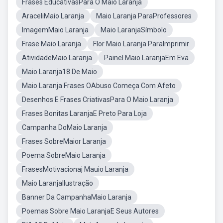
Frases EducativasPara O Maio Laranja
AraceliMaio Laranja
Maio Laranja ParaProfessores
ImagemMaio Laranja
Maio LaranjaSímbolo
Frase Maio Laranja
Flor Maio Laranja ParaImprimir
AtividadeMaio Laranja
Painel Maio LaranjaEm Eva
Maio Laranja18 De Maio
Maio Laranja Frases OAbuso Começa Com Afeto
Desenhos E Frases CriativasPara O Maio Laranja
Frases Bonitas LaranjaE Preto Para Loja
Campanha DoMaio Laranja
Frases SobreMaior Laranja
Poema SobreMaio Laranja
FrasesMotivacionaj Mauio Laranja
Maio LaranjaIlustração
Banner Da CampanhaMaio Laranja
Poemas Sobre Maio LaranjaE Seus Autores