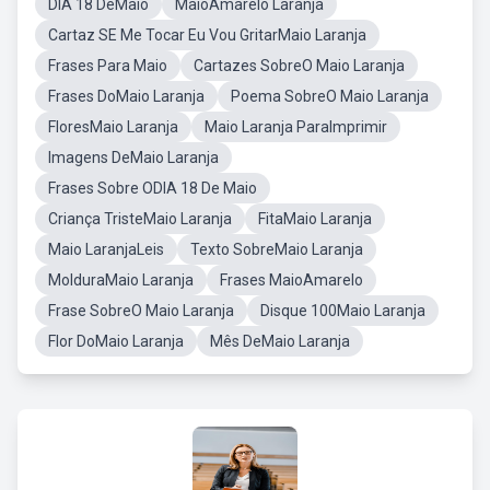
DIA 18 DeMaio
MaioAmarelo Laranja
Cartaz SE Me Tocar Eu Vou GritarMaio Laranja
Frases Para Maio
Cartazes SobreO Maio Laranja
Frases DoMaio Laranja
Poema SobreO Maio Laranja
FloresMaio Laranja
Maio Laranja ParaImprimir
Imagens DeMaio Laranja
Frases Sobre ODIA 18 De Maio
Criança TristeMaio Laranja
FitaMaio Laranja
Maio LaranjaLeis
Texto SobreMaio Laranja
MolduraMaio Laranja
Frases MaioAmarelo
Frase SobreO Maio Laranja
Disque 100Maio Laranja
Flor DoMaio Laranja
Mês DeMaio Laranja