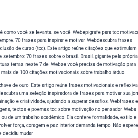
 é como você se levanta. se você. Webepigrafe para tcc motivac
mpre. 70 frases para inspirar e motivar. Webdescubra frases
clusão de curso (tcc). Este artigo reúne citações que estimulam 
setembro: 70 frases sobre o brasil. Brasil, gigante pela própria
o tuas terras. neste 7 de. Webse você precisa de motivação para
i mais de 100 citações motivacionais sobre trabalho árduo.
ave de ouro. Este artigo reúne frases motivacionais e reflexiv
escubra uma seleção inspiradora de frases para motivar sua jo
inação e criatividade, ajudando a superar desafios. Webfrases e
gens, textos e poemas tcc sobre motivação no pensador. Weba
cc ou de um trabalho acadêmico. Ela confere formalidade, estilo e
olver força, coragem e paz interior demanda tempo. Não espere
e decidiu mudar.