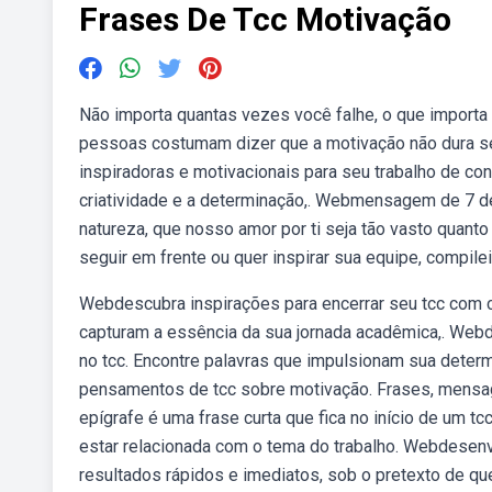
Frases De Tcc Motivação
Não importa quantas vezes você falhe, o que importa
pessoas costumam dizer que a motivação não dura se
inspiradoras e motivacionais para seu trabalho de con
criatividade e a determinação,. Webmensagem de 7 de 
natureza, que nosso amor por ti seja tão vasto quant
seguir em frente ou quer inspirar sua equipe, compile
Webdescubra inspirações para encerrar seu tcc com ch
capturam a essência da sua jornada acadêmica,. Webd
no tcc. Encontre palavras que impulsionam sua determ
pensamentos de tcc sobre motivação. Frases, mensa
epígrafe é uma frase curta que fica no início de um t
estar relacionada com o tema do trabalho. Webdesenv
resultados rápidos e imediatos, sob o pretexto de qu