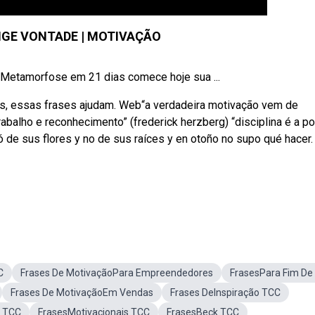
IGE VONTADE | MOTIVAÇÃO
✓ Metamorfose em 21 dias comece hoje sua ...
as, essas frases ajudam. Web“a verdadeira motivação vem de
abalho e reconhecimento” (frederick herzberg) “disciplina é a p
 de sus flores y no de sus raíces y en otoño no supo qué hacer.
C
Frases De MotivaçãoPara Empreendedores
FrasesPara Fim De
Frases De MotivaçãoEm Vendas
Frases DeInspiração TCC
a TCC
FrasesMotivacionais TCC
FrasesBeck TCC