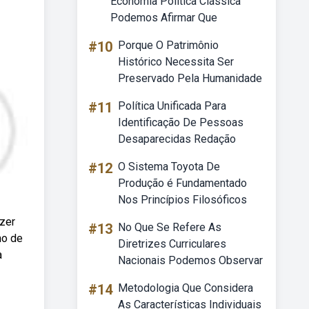
Economia Política Clássica
Podemos Afirmar Que
#10
Porque O Patrimônio
Histórico Necessita Ser
Preservado Pela Humanidade
#11
Política Unificada Para
Identificação De Pessoas
Desaparecidas Redação
#12
O Sistema Toyota De
Produção é Fundamentado
Nos Princípios Filosóficos
zer
#13
No Que Se Refere As
ho de
Diretrizes Curriculares
a
Nacionais Podemos Observar
#14
Metodologia Que Considera
As Características Individuais