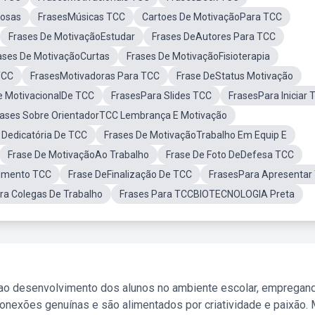
mosas
FrasesMúsicas TCC
Cartoes De MotivaçãoPara TCC
Frases De MotivaçãoEstudar
Frases DeAutores Para TCC
ases De MotivaçãoCurtas
Frases De MotivaçãoFisioterapia
TCC
FrasesMotivadoras Para TCC
Frase DeStatus Motivação
e MotivacionalDe TCC
FrasesPara Slides TCC
FrasesPara Iniciar 
rases Sobre OrientadorTCC Lembrança E Motivação
 Dedicatória De TCC
Frases De MotivaçãoTrabalho Em Equip E
Frase De MotivaçãoAo Trabalho
Frase De Foto DeDefesa TCC
cimento TCC
Frase DeFinalização De TCC
FrasesPara Apresentar
ra Colegas De Trabalho
Frases Para TCCBIOTECNOLOGIA Preta
 ao desenvolvimento dos alunos no ambiente escolar, empregan
nexões genuínas e são alimentados por criatividade e paixão. 