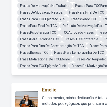
Frases De MotivaçãoNo Trabalho
Frases Para TCCFa
Frases DeMotivacao Pessoal
FrasePara Final De TCC
Frases Para TCCEpígrafe BTS
FrasesSobre TCC
Fr
FrasesPara Final Do TCC
Reflexão De MotivaçãoPara 
FrasesPsicoterapia TCC
TCCAprovado Frases
Fras
FrasesPara Terminar TCC
Frases TCCFitoterapia
F
Frases Para FinalDe Apresentação De TCC
FrasesPara
FrasesBiclicas TCC
FrasesPara Lembracinha De TCC
Frase Motivacional De TCCMeme
FrasesPar Aagrade
Frases Para TCCEpígrafe Funk
Frases De MotivaçãoPa
Emelie
Como mentor, minha dedicação é total
métodos pedagógicos que priorizam co