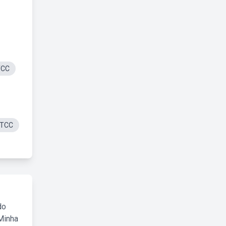
TCC
 TCC
do
Minha