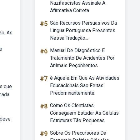
Nazifascistas Assinale A
Afirmativa Correta
#5
São Recursos Persuasivos Da
Língua Portuguesa Presentes
ao. As
Nessa Tradução...
a
#6
Manual De Diagnóstico E
Tratamento De Acidentes Por
Animais Peçonhentos
#7
é Aquele Em Que As Atividades
Educacionais Sao Feitas
as que
Predominantemente
rnada
#8
Como Os Cientistas
Conseguem Estudar As Células
 deve
Estruturas Tão Pequenas
#9
Sobre Os Precursores Da