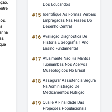
eção,
Dos Educandos
ontre
#15
Identifique As Formas Verbais
cos.
Empregadas Nas Frases Do
sa
Desenho Central
r na.
#16
Avaliação Diagnostica De
ras
Historia E Geografia 1 Ano
 que
Ensino Fundamental
#17
Atualmente Não Há Mantos
Tupinambás Nos Acervos
Museológicos No Brasil
#18
Assegurar Assistência Segura
Na Administração De
Medicamentos Nutrição
#19
Qual é A Finalidade Das
Projeções Populacionais