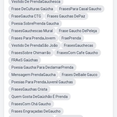
Vestido De PrendaGauchesca
Frase DeCulturas Gaúcha
FrasesPara Casal Gaucho
FraseGaucha CTG
Frases Gauchas DePaz
Poesia SobrePrenda Gaucha
FrasesGauchescas Mural
Frase Gaucho DePeleja
Frases Para PrendaJovem
FraePrenda
Vestido De PrendaSão João
FrasesGauchecas
FrasesSobre Chimarrão
FrasesCom Cafe Gaucho
FRAeS Gaúchas
Poesia Gaucha Para DeclamarPrenda
Mensagem PrendaGaucha
Frases DeBaile Gauco
Poesias Para PrendaJuvenil Gauchas
FrasesGauchas Crista
Quem Gosta DeGaúchão É Prenda
FrasesCom Chá Gaucho
Frases Engraçadas DeGaucho