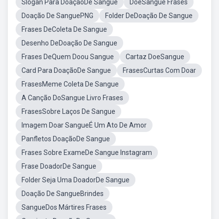
Slogan Para DoaçãoDe Sangue
DoeSangue Frases
Doação De SanguePNG
Folder DeDoação De Sangue
Frases DeColeta De Sangue
Desenho DeDoação De Sangue
Frases DeQuem Doou Sangue
Cartaz DoeSangue
Card Para DoaçãoDe Sangue
FrasesCurtas Com Doar
FrasesMeme Coleta De Sangue
A Canção DoSangue Livro Frases
FrasesSobre Laços De Sangue
Imagem Doar SangueÉ Um Ato De Amor
Panfletos DoaçãoDe Sangue
Frases Sobre ExameDe Sangue Instagram
Frase DoadorDe Sangue
Folder Seja Uma DoadorDe Sangue
Doação De SangueBrindes
SangueDos Mártires Frases