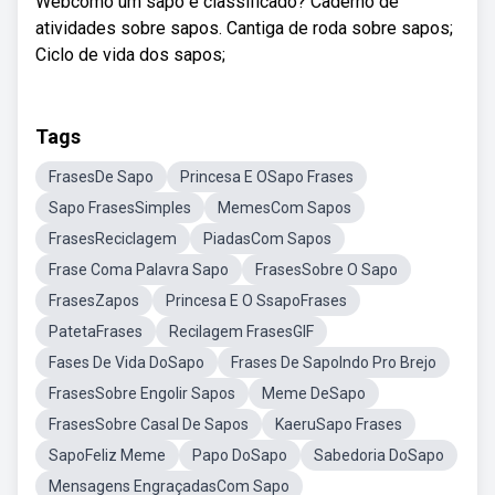
Webcomo um sapo é classificado? Caderno de
atividades sobre sapos. Cantiga de roda sobre sapos;
Ciclo de vida dos sapos;
Tags
FrasesDe Sapo
Princesa E OSapo Frases
Sapo FrasesSimples
MemesCom Sapos
FrasesReciclagem
PiadasCom Sapos
Frase Coma Palavra Sapo
FrasesSobre O Sapo
FrasesZapos
Princesa E O SsapoFrases
PatetaFrases
Recilagem FrasesGIF
Fases De Vida DoSapo
Frases De SapoIndo Pro Brejo
FrasesSobre Engolir Sapos
Meme DeSapo
FrasesSobre Casal De Sapos
KaeruSapo Frases
SapoFeliz Meme
Papo DoSapo
Sabedoria DoSapo
Mensagens EngraçadasCom Sapo