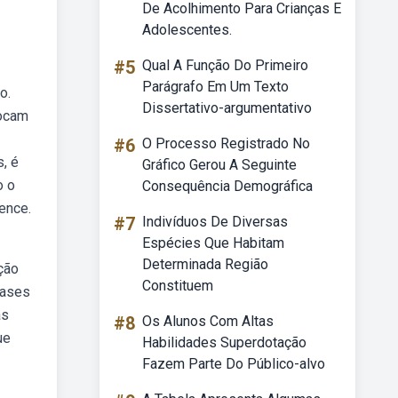
De Acolhimento Para Crianças E
Adolescentes.
#5
Qual A Função Do Primeiro
Parágrafo Em Um Texto
o.
Dissertativo-argumentativo
tocam
#6
O Processo Registrado No
, é
Gráfico Gerou A Seguinte
o o
Consequência Demográfica
ence.
#7
Indivíduos De Diversas
Espécies Que Habitam
Determinada Região
ção
Constituem
rases
as
#8
Os Alunos Com Altas
ue
Habilidades Superdotação
Fazem Parte Do Público-alvo