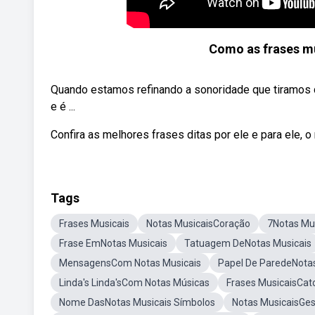
Como as frases mu
Quando estamos refinando a sonoridade que tiramos d
e é ...
Confira as melhores frases ditas por ele e para ele, o
Tags
Frases Musicais
Notas MusicaisCoração
7Notas Mu
Frase EmNotas Musicais
Tatuagem DeNotas Musicais
MensagensCom Notas Musicais
Papel De ParedeNotas
Linda's Linda'sCom Notas Músicas
Frases MusicaisCato
Nome DasNotas Musicais Símbolos
Notas MusicaisGe