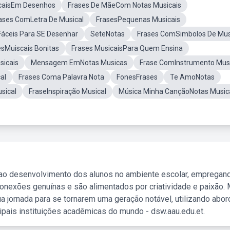
icaisEm Desenhos
Frases De MãeCom Notas Musicais
ases ComLetra De Musical
FrasesPequenas Musicais
Fáceis Para SE Desenhar
SeteNotas
Frases ComSimbolos De Mus
esMuiscais Bonitas
Frases MusicaisPara Quem Ensina
icais
Mensagem EmNotas Musicas
Frase ComInstrumento Musi
al
Frases Coma Palavra Nota
FonesFrases
Te AmoNotas
sical
FraseInspiração Musical
Música Minha CançãoNotas Music
 ao desenvolvimento dos alunos no ambiente escolar, empregan
nexões genuínas e são alimentados por criatividade e paixão. 
a jornada para se tornarem uma geração notável, utilizando abo
ipais instituições acadêmicas do mundo - dsw.aau.edu.et.