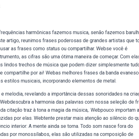
s
requências harmônicas fazemos musica, senão fazemos barulh
e artigo, reunimos frases poderosas de grandes artistas que 
a usar as frases como status ou compartilhar. Webse você é
trumento, as cifras são uma ótima maneira de começar. Com elas
uns lindos trechos de música que podem dizer simplesmente tud
e compartilhe por ai! Webas melhores frases da banda evanesc
s estilos musicais, incorporando elementos de metal.
 e melodia, revelando a importância dessas sonoridades na cria
 Webdescubra a harmonia das palavras com nossa seleção de f
da citação traz à tona a magia da música,. Webpouco importam 
zidas por elas. Webtente prestar mais atenção ao silêncio do q
êncio interior: A mente ainda se torna. Todo som nasce fora do
adas por monossílabos, elas são utilizadas na composição de