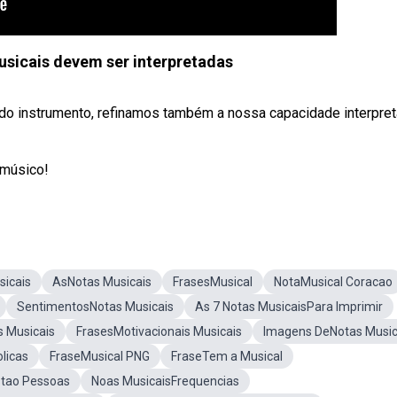
sicais devem ser interpretadas
o instrumento, refinamos também a nossa capacidade interpreta
 músico!
sicais
AsNotas Musicais
FrasesMusical
NotaMusical Coracao
SentimentosNotas Musicais
As 7 Notas MusicaisPara Imprimir
 Musicais
FrasesMotivacionais Musicais
Imagens DeNotas Music
licas
FraseMusical PNG
FraseTem a Musical
stao Pessoas
Noas MusicaisFrequencias