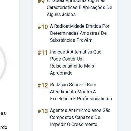
#9
A Tabela Apresenta Algumas
Características E Aplicações De
Alguns ácidos
#10
A Radioatividade Emitida Por
Determinadas Amostras De
Substâncias Provém
#11
Indique A Alternativa Que
Pode Conter Um
Relacionamento Mais
Apropriado
#12
Redação Sobre O Bom
Atendimento Mostra A
Excelência E Profissionalismo
#13
Agentes Antimicrobianos São
ses
Compostos Capazes De
Impedir O Crescimento
ardo