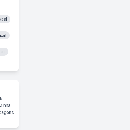
ical
cal
ais
do
Minha
rdagens