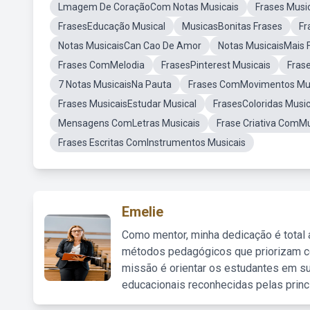
Lmagem De CoraçãoCom Notas Musicais
Frases Mus
FrasesEducação Musical
MusicasBonitas Frases
Fr
Notas MusicaisCan Cao De Amor
Notas MusicaisMais 
Frases ComMelodia
FrasesPinterest Musicais
Fras
7 Notas MusicaisNa Pauta
Frases ComMovimentos Mus
Frases MusicaisEstudar Musical
FrasesColoridas Music
Mensagens ComLetras Musicais
Frase Criativa ComMu
Frases Escritas ComInstrumentos Musicais
Emelie
Como mentor, minha dedicação é total
métodos pedagógicos que priorizam co
missão é orientar os estudantes em su
educacionais reconhecidas pelas princ